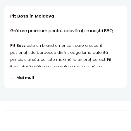
Pit Boss în Moldova
Grătare premium pentru adevărații maeștri BBQ
Pit Boss
este un brand american care a cucerit
pasionații de barbecue din întreaga lume datorită
principiului său: calitate maximă la un preț corect. Pit
Boss oferă grătare cu suprafețe mari de gătire,
performanțe puternice și o gamă extrem de variată —
Mai mult
de la modele pe peleți și cărbune până la grătare
ceramice și hibride.
Casa Grill
— reprezentant oficial Pit Boss în Moldova
Cumpărarea unui grătar Pit Boss în Chișinău este acum
simplă și avantajoasă. Casa Grill este reprezentantul
oficial al brandului și oferă peste 138 de produse: