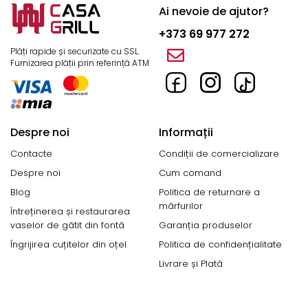
grătare de toate tipurile, afumători, accesorii,
Ai nevoie de ajutor?
consumabile și multe altele.
+373 69 977 272
Plăți rapide și securizate cu SSL.
Cumpărând de la Casa Grill, beneficiați de produse
Furnizarea plății prin referință ATM
originale, consultanță calificată și garanția calității
pentru fiecare produs.
Tipuri de grătare Pit Boss la Casa Grill
Despre noi
Informații
Tipuri de grătare
D
Contacte
Condiții de comercializare
Grătare pe peleți
A
Despre noi
Cum comand
n
Blog
Politica de returnare a
Grătare pe cărbune
J
mărfurilor
Întreținerea și restaurarea
Grătare ceramice
M
vaselor de gătit din fontă
Garanția produselor
ș
Îngrijirea cuțitelor din oțel
Politica de confidențialitate
Grătare pe gaz
/
hibride
C
Grătare electrice
C
Livrare și Plată
Afumătoare / Smokere
A
a