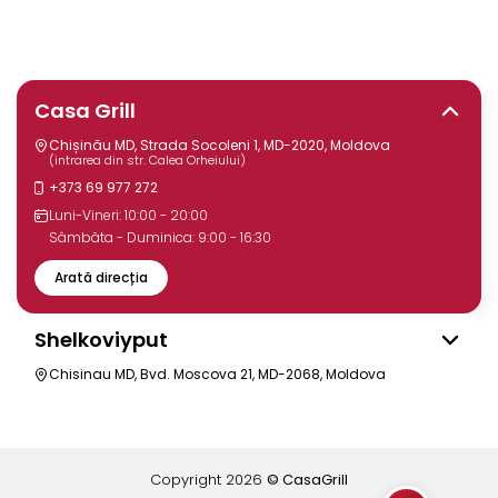
Casa Grill
Chișinău MD, Strada Socoleni 1, MD-2020, Moldova
(intrarea din str. Calea Orheiului)
+373 69 977 272
Luni-Vineri: 10:00 - 20:00
Sâmbăta - Duminica: 9:00 - 16:30
Arată direcția
Shelkoviyput
Chisinau MD, Bvd. Moscova 21, MD-2068, Moldova
Copyright
2026
© CasaGrill