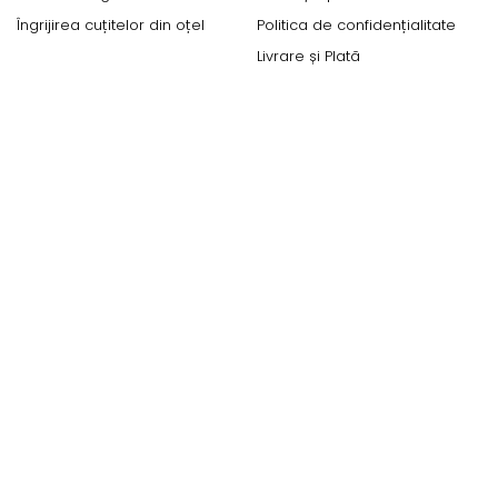
Îngrijirea cuțitelor din oțel
Politica de confidențialitate
Livrare și Plată