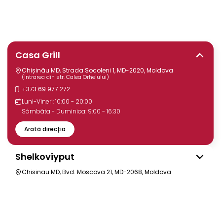
Casa Grill
Chișinău MD, Strada Socoleni 1, MD-2020, Moldova
(intrarea din str. Calea Orheiului)
+373 69 977 272
Luni-Vineri: 10:00 - 20:00
Sâmbăta - Duminica: 9:00 - 16:30
Arată direcția
Shelkoviyput
Chisinau MD, Bvd. Moscova 21, MD-2068, Moldova