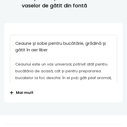
vaselor de gătit din fontă
Ceaune și sobe pentru bucătărie, grădină și
gătit în aer liber
Ceaunul este un vas universal, potrivit atât pentru
bucătăria de acasă, cât și pentru prepararea
bucatelor la foc deschis. În el poți găti pilaf aromat,
șurpa, carne înăbușită, legume, supe și alte
preparate din bucătăria orientală. Este alegerea
Mai mult
ideală pentru mesele în familie, picnicuri, grădină,
zona BBQ și întâlniri cu prietenii.
La CasaGrill găsești o gamă largă de ceaune
pentru diferite necesități.