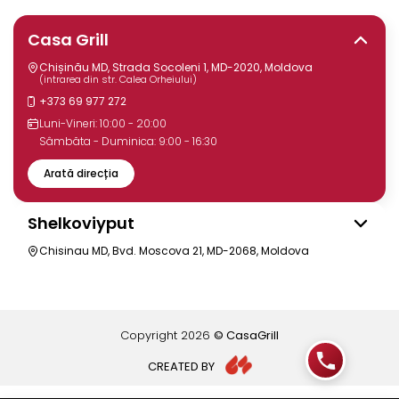
Casa Grill
Chișinău MD, Strada Socoleni 1, MD-2020, Moldova
(intrarea din str. Calea Orheiului)
+373 69 977 272
Luni-Vineri: 10:00 - 20:00
Sâmbăta - Duminica: 9:00 - 16:30
Arată direcția
Shelkoviyput
Chisinau MD, Bvd. Moscova 21, MD-2068, Moldova
Copyright
2026
© CasaGrill
CREATED BY