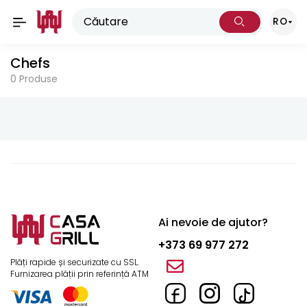
RO
Chefs
0
Produse
Ai nevoie de ajutor?
+373 69 977 272
Plăți rapide și securizate cu SSL.
Furnizarea plății prin referință ATM