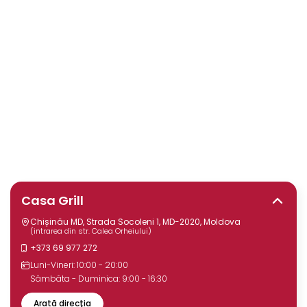
Casa Grill
Chișinău MD, Strada Socoleni 1, MD-2020, Moldova
(intrarea din str. Calea Orheiului)
+373 69 977 272
Luni-Vineri: 10:00 - 20:00
Sâmbăta - Duminica: 9:00 - 16:30
Arată direcția