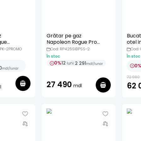
z
Grătar pe gaz
Bucat
gue
Napoleon Rogue Pro
otel i
ragaz
425 inox, cu Sizzle zone
BPK-2PROMO
Cod: RP425SIBPSS-2
Cod: 
Infrared
În stoc
În stoc
0%
12
2 291
luni
mdl
/
lunar
0
0
mdl
/
lunar
72 980
27 490
62 
mdl
l