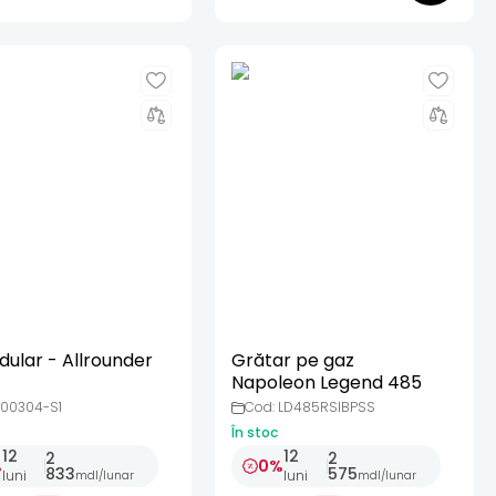
dular - Allrounder
Grătar pe gaz
Napoleon Legend 485
100304-S1
Cod: LD485RSIBPSS
În stoc
12
12
2
2
%
0%
833
575
luni
luni
mdl
/
lunar
mdl
/
lunar