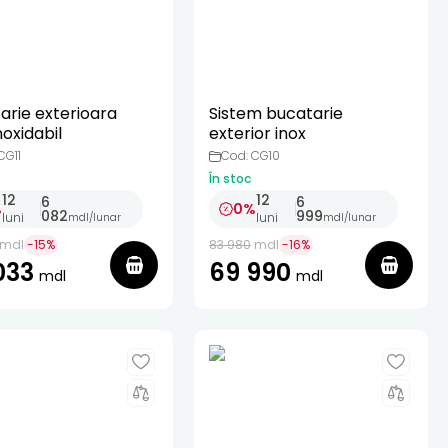
arie exterioara
Sistem bucatarie
noxidabil
exterior inox
CG11
Cod: CG10
În stoc
12
12
6
6
%
0%
082
999
luni
luni
mdl
/
lunar
mdl
/
lunar
mdl
-
15
%
83 980
mdl
-
16
%
033
69 990
mdl
mdl