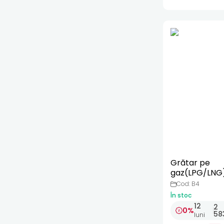
Grătar pe
gaz(LPG/LNG
incorporabil d
Cod: B4
inoxidabil
În stoc
12
2
0%
58
luni