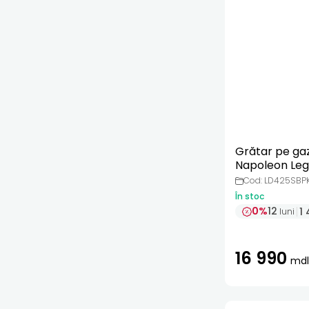
Grătar pe ga
Napoleon Le
cu aragaz
Cod: LD425SBP
În stoc
0%
12
1 
luni
16 990
mdl