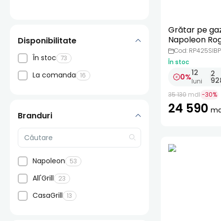
Grătar pe ga
Napoleon Rog
Disponibilitate
425 inox, cu S
Cod: RP425SIB
În stoc
73
Infrared + Ac
În stoc
12
2
La comanda
16
0%
92
luni
35 130
mdl
-
30
%
24 590
md
Branduri
Napoleon
53
All'Grill
23
CasaGrill
13