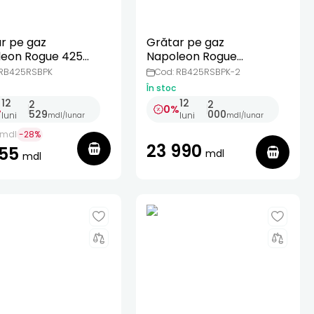
r pe gaz
Grătar pe gaz
eon Rogue 425
Napoleon Rogue
cu aragaz +
425RSB, cu aragaz
 RB425RSBPK
Cod: RB425RSBPK-2
orii
În stoc
12
12
2
2
%
0%
529
000
luni
luni
mdl
/
lunar
mdl
/
lunar
mdl
-
28
%
23 990
755
mdl
mdl