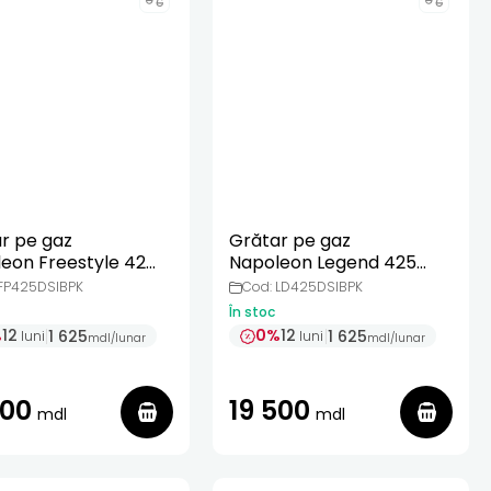
r pe gaz
Grătar pe gaz
eon Freestyle 425
Napoleon Legend 425
 cu arzator
negru, cu arzator
 FP425DSIBPK
Cod: LD425DSIBPK
red Sizzle Zone
infrared Sizzle Zone
În stoc
%
12
0%
12
1 625
1 625
luni
luni
mdl
/
lunar
mdl
/
lunar
500
19 500
mdl
mdl