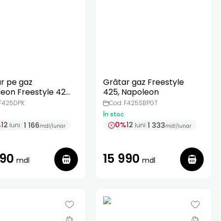
r pe gaz
Grătar gaz Freestyle
eon Freestyle 425
425, Napoleon
u
 F425DPK
Cod: F425SBPGT
În stoc
%
12
0%
12
1 166
1 333
luni
luni
mdl
/
lunar
mdl
/
lunar
990
15 990
mdl
mdl