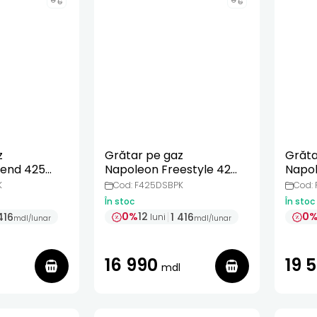
z
Grătar pe gaz
Grăta
gend 425
Napoleon Freestyle 425
Napol
negru cu aragaz lateral
negru
K
Cod: F425DSBPK
Cod:
Infra
În stoc
În stoc
0%
12
0
416
1 416
luni
mdl
/
lunar
mdl
/
lunar
16 990
19 
mdl