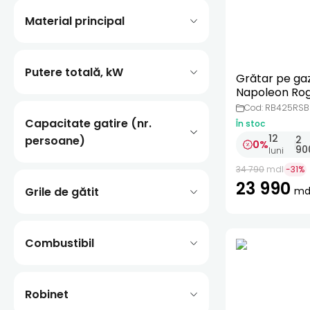
Material principal
Putere totală, kW
Grătar pe ga
Napoleon Ro
425RSB, cu a
Cod: RB425RS
PROMO
Capacitate gatire (nr.
În stoc
12
persoane)
2
0%
90
luni
34 790
mdl
-
31
%
23 990
Grile de gătit
md
Combustibil
Robinet