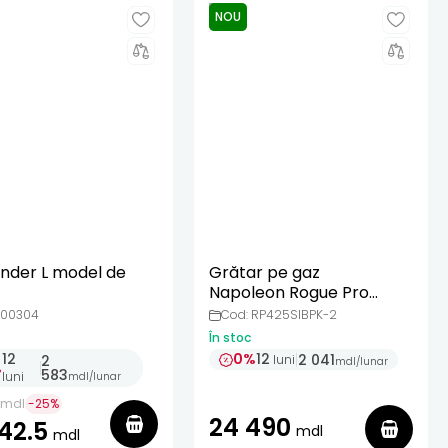
NOU
under L model de
Grătar pe gaz
Napoleon Rogue Pro
425, cu Sizzle Zone
100304
Cod: RP425SIBPK-2
Infrared
În stoc
12
0%
12
2 041
2
luni
mdl
/
lunar
%
583
luni
mdl
/
lunar
mdl
-
25
%
24 490
42.5
mdl
mdl