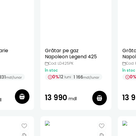
arie
Grătar pe gaz
Grăta
Napoleon Legend 425
Napol
negr
Cod: LD425PK
Cod:
În stoc
În stoc
0%
12
0
831
1 166
luni
mdl
/
lunar
mdl
/
lunar
13 990
13 
mdl
l