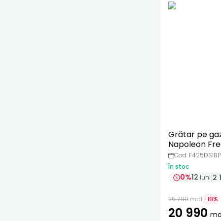
Grătar pe ga
Napoleon Fre
Phantom
Cod: F425DSIB
În stoc
0%
12
2 
luni
25 790
mdl
-
18
%
20 990
md