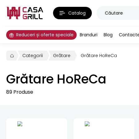
Catalog
Reduceri și oferte speciale
Branduri
Blog
Contact
Categorii
Grătare
Grătare HoReCa
Grătare HoReCa
89
Produse