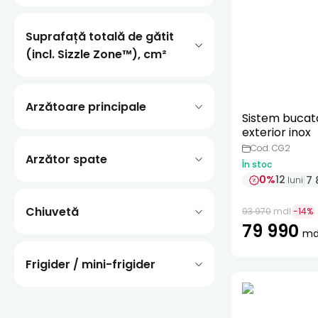
Suprafață totală de gătit
(incl. Sizzle Zone™), cm²
Arzătoare principale
Sistem bucat
exterior inox
Cod: CG2
Arzător spate
În stoc
0%
12
7 
luni
Chiuvetă
93 970
mdl
-
14
%
79 990
md
Frigider / mini-frigider