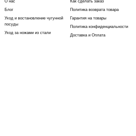
О нас
Как сделать заказ
копчения.
Блог
Политика возврата товара
Большинство коптилен изготавливаются из нержавеющей
Уход и востановление чугунной
Гарантия на товары
стали, устойчивой к коррозии и высоким температурам. И
посуды
Политика конфиденциальности
оснащены термометрами, поддонами для жира и
Уход за ножами из стали
Доставка и Оплата
регулируемыми заслонками.
Копчение - это не просто приготовление, а настоящий
процесс, объединяющий традиции и творчество. Древесная
щепа разных пород придаёт блюдам уникальные оттенки
вкуса: яблоня - сладковатые, ольха - лёгкие и деликатные,
дуб - насыщенные и крепкие.
Преимущества:
приготовление без масла;
подходит для различных продуктов;
экономичный расход топлива;