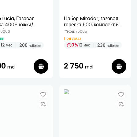
 Lucia, Газовая
Набор Mirador, газовая
ка 400+ножки/
горелка 500, комплект из
а/поднос/тарелка
3 усиленных ножек,
40006
Код: 75005
сковорода 60 см
чии
Под заказ
%
12
0%
12
200
230
мес
мес
mdl
/
мес
mdl
/
мес
90
2 750
mdl
mdl