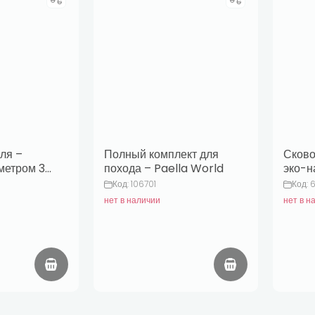
ля –
Полный комплект для
Сково
метром 30
похода – Paella World
эко-н
анной
Код: 106701
Код: 
иаметром
нет в наличии
нет в н