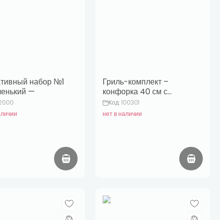
тивный набор №1
Гриль-комплект –
енький —
конфорка 40 см с
полированной
12000
Код: 100301
сковородой 55 см.
аличии
нет в наличии