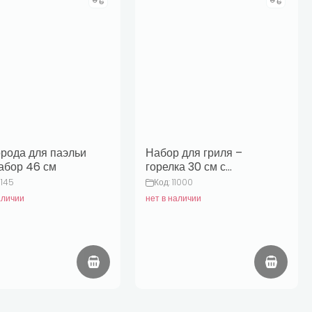
рода для паэльи
Набор для гриля –
абор 46 см
горелка 30 см с
полированной
6145
Код: 11000
сковородой 42 см,
аличии
нет в наличии
чугунная пластина и
крышка 42 см.