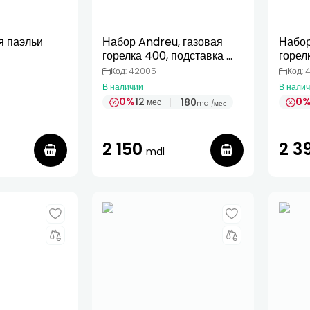
я паэльи
Набор Andreu, газовая
Набор
горелка 400, подставка с
горел
поддоном и колесами,
колес
Код: 42005
Код: 
сковорода 46 см
46 см
В наличии
В нали
0%
12
0
180
мес
mdl
/
мес
2 150
2 3
mdl