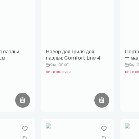
я паэльи
Набор для гриля для
Порта
 см
паэльи: Comfort Line 4
— мал
Код: 100401
Код: 
нет в наличии
нет в н