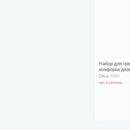
Набор для гри
конфорка диа
см с полиров
Код: 100101
сковородой д
нет в наличии
38 см.