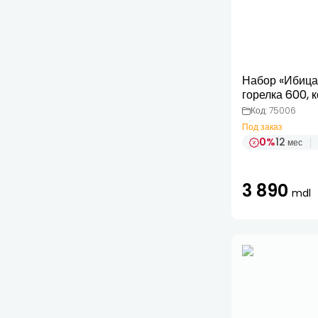
Набор «Ибица»
горелка 600, 
3 усиленных н
Код: 75006
сковорода 70
Под заказ
0%
12
мес
3 890
mdl