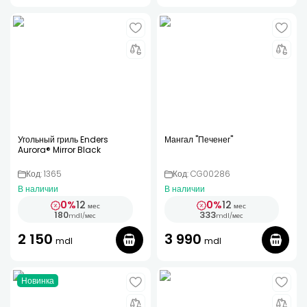
Угольный гриль Enders
Мангал "Печенег"
Aurora® Mirror Black
Код: 1365
Код: CG00286
В наличии
В наличии
0%
12
0%
12
мес
мес
180
333
mdl
/
мес
mdl
/
мес
2 150
3 990
mdl
mdl
Новинка