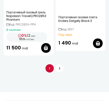
Портативный газовый гриль
Napoleon TravelQ PRO285X
Портативная газовая плита
Phantom
Enders Dalgety Black 3
Код: PRO285X-PPH
Код: 1857
В наличии
Под заказ
0%
12
мес
959
mdl
/
мес
1 490
mdl
11 500
mdl
1
2