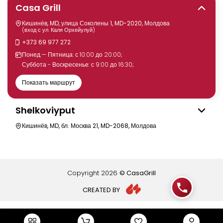
Casa Grill
Кишинёв, MD, улица Соколены 1, MD-2020, Молдова
(вход с ул. Каля Орхейулуй)
+373 69 977 272
Понед.— Пятница: с 10:00 до 20:00;
Суббота - Воскресенье: с 9:00 до 16:30;
Показать маршрут
Shelkoviyput
Кишинёв, MD, бл. Москва 21, MD-2068, Молдова
Copyright
2026
© CasaGrill
CREATED BY