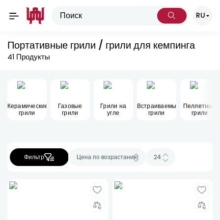
RU
Портативные грили / грили для кемпинга
41
Продукты
Керамические
Газовые
Грили на
Встраиваемые
Пеллетные
грили
грили
угле
грили
грили
Фильтр