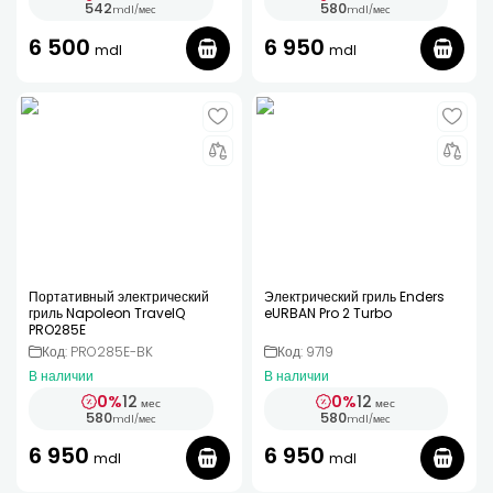
542
580
mdl
/
мес
mdl
/
мес
6 500
6 950
mdl
mdl
Портативный электрический
Электрический гриль Enders
гриль Napoleon TravelQ
eURBAN Pro 2 Turbo
PRO285E
Код: PRO285E-BK
Код: 9719
В наличии
В наличии
0%
12
0%
12
мес
мес
580
580
mdl
/
мес
mdl
/
мес
6 950
6 950
mdl
mdl