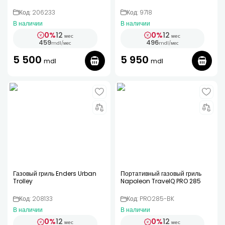
Код: 206233
Код: 9718
В наличии
В наличии
0%
12
0%
12
мес
мес
459
496
mdl
/
мес
mdl
/
мес
5 500
5 950
mdl
mdl
Газовый гриль Enders Urban
Портативный газовый гриль
Trolley
Napoleon TravelQ PRO 285
Код: 208133
Код: PRO285-BK
В наличии
В наличии
0%
12
0%
12
мес
мес