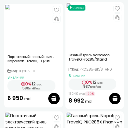
Новинка
Газовый гриль Napoleon
Портативный газовый гриль
TravelQ Pro285/Stand
Napoleon TravelQ TQ285
Код: PRO285-BK/STAND
Код: TQ285-BK
В наличии
В наличии
0%
12
мес
0%
12
мес
937
mdl
/
мес
580
mdl
/
мес
11 240
-
20
%
mdl
6 950
mdl
8 992
mdl