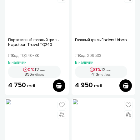
Портативный газовый гриль
Газовый гриль Enders Urban
Napoleon Travel TQ240
Код: TQ240-BK
Код: 209533
В наличии
В наличии
0%
12
0%
12
мес
мес
396
413
mdl
/
мес
mdl
/
мес
4 750
4 950
mdl
mdl