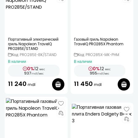
Портативный электрический
Газовый гриль Napoleon
гриль Napoleon TravelQ
TravelQ PRO285X Phantom
PRO285E/STAND
Код: PRO285E-BK/STAND
Код: PRO285X-MK-PHM
В наличии
В наличии
0%
12
0%
12
мес
мес
937
955
mdl
/
мес
mdl
/
мес
11 240
11 450
mdl
mdl