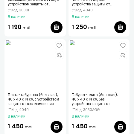
устройством защиты от
устройства защиты от
воспламенения
воспламенения
Код: 30301
Код: 4040
В наличии
В наличии
1 190
1 250
mdl
mdl
Плита-табуретка (большая),
Табурет-плита (большая),
40 х 40 х 14 см, с устройством
40 х 40 х 14 см, без
защиты от воспламенения
устройства защиты от
воспламенения
Код: 40401
Код: 3030AGG
В наличии
В наличии
1 450
1 450
mdl
mdl