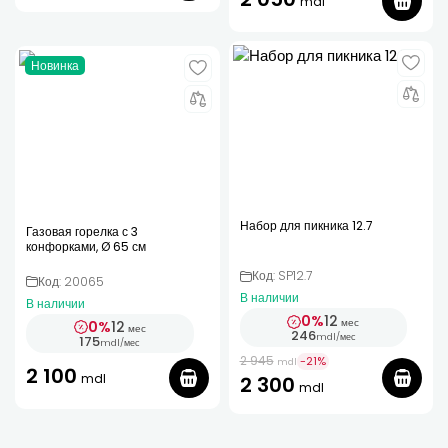
mdl
Новинка
Набор для пикника 12.7
Газовая горелка с 3
конфорками, Ø 65 см
Код: SP12.7
Код: 20065
В наличии
В наличии
0%
12
мес
0%
12
мес
246
mdl
/
мес
175
mdl
/
мес
2 945
-
21
%
mdl
2 100
mdl
2 300
mdl