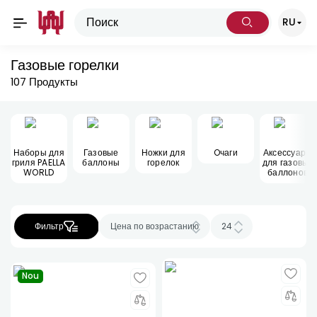
RU
Газовые горелки
107
Продукты
Наборы для
Газовые
Ножки для
Oчаги
Аксессуары
гриля PAELLA
баллоны
горелок
для газовых
WORLD
баллонов
Фильтр
Nou