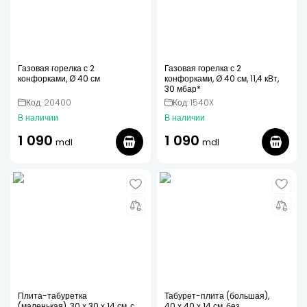
Газовая горелка с 2
Газовая горелка с 2
конфорками, Ø 40 см
конфорками, Ø 40 см, 11,4 кВт,
30 мбар*
Код: 20400
Код: 1540X
В наличии
В наличии
1 090
1 090
mdl
mdl
Плита-табуретка
Табурет-плита (большая),
(маленькая), 30 х 30 х 14 см, с
40 х 40 х 14 см, без