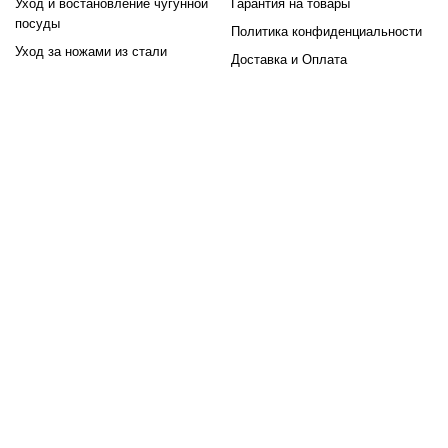
Уход и востановление чугунной
Гарантия на товары
Приготовления пищи на даче или в саду.
посуды
Политика конфиденциальности
Готовки на открытом огне во время кемпинга и пикников.
Уход за ножами из стали
Доставка и Оплата
Использования в мастерских или на производстве для
нагрева металлов и других материалов.
Приготовления плова и тушёных блюд - особенно если
вам нужна горелка газовая для казана, способная
выдерживать большие нагрузки.
Газовые горелки в Молдове
У нас вы найдете качественные газовые горелки с доставкой
по всей Молдове, включая Кишинев. Мы предлагаем
надежные модели от проверенных производителей, которые
подойдут как для профессиональных поваров, так и для
любителей вкусной еды на природе.
FAQ