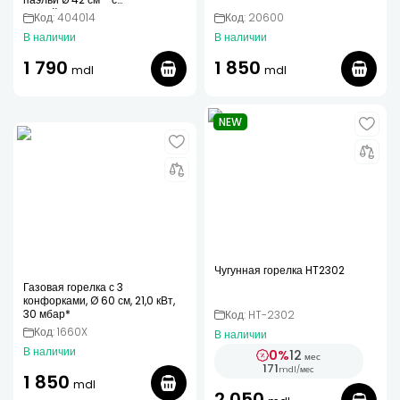
устройством защиты от
Код: 404014
Код: 20600
воспламенения
В наличии
В наличии
1 790
1 850
mdl
mdl
NEW
Чугунная горелка HT2302
Газовая горелка с 3
конфорками, Ø 60 см, 21,0 кВт,
30 мбар*
Код: HT-2302
Код: 1660X
В наличии
В наличии
0%
12
мес
171
mdl
/
мес
1 850
mdl
2 050