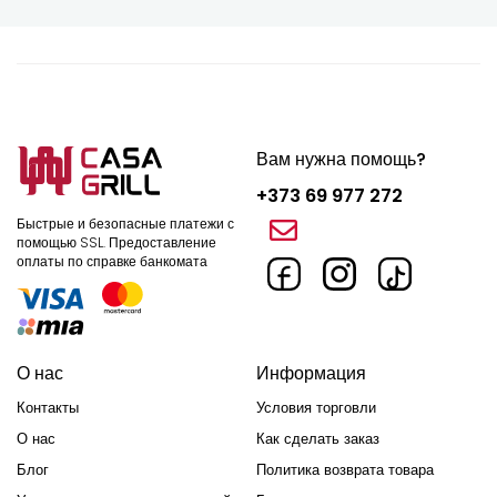
распределение тепла.
Компактность - легко транспортировать для выездов на
природу или дачу.
Регулировка пламени - позволяет контролировать процесс
Вам нужна помощь?
готовки
+373 69 977 272
Совместимость - подходят для казанов, сковород, кастрюль
Быстрые и безопасные платежи с
и грилей.
помощью SSL.
Предоставление
оплаты по справке банкомата
Особой популярностью пользуется чугунная газовая горелка
- она устойчива к высоким температурам, долговечна и
обеспечивает стабильный нагрев даже при длительном
использовании.
О нас
Информация
Где можно использовать газовую горелку?
Контакты
Условия торговли
О нас
Как сделать заказ
Газовые горелки отлично подходят для:
Блог
Политика возврата товара