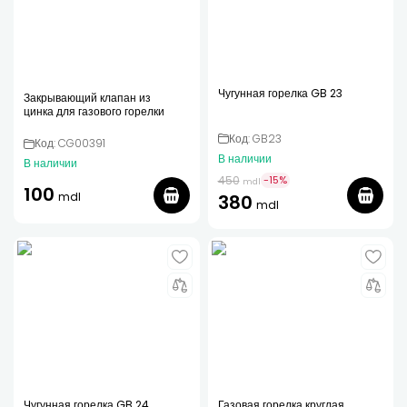
Чугунная горелка GB 23
Закрывающий клапан из
цинка для газового горелки
Код: GB23
Код: CG00391
В наличии
В наличии
450
-
15
%
mdl
100
mdl
380
mdl
Чугунная горелка GB 24
Газовая горелка круглая