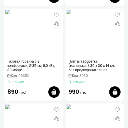
Газовая горелка с 2
Плита-табуретка
конфорками, Ø 35 см, 9,0 кВт,
(маленькая), 30 x 30 x 14 см,
30 мбар*
без предохранителя от
воспламенения
Код: 2635X
Код: 3030
В наличии
В наличии
890
990
mdl
mdl