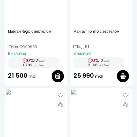
Мангал Riga с вертелом
Мангал Torino с вертелом
Код: CG00653
Код: RT
В наличии
В наличии
0%
12
0%
12
мес
мес
1 792
2 166
mdl
/
мес
mdl
/
мес
21 500
25 990
mdl
mdl