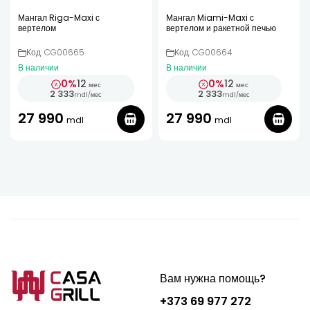
Мангал Riga-Maxi с
Мангал Miami-Maxi с
вертелом
вертелом и ракетной печью
Код: CG00665
Код: CG00664
В наличии
В наличии
0%
12
0%
12
мес
мес
2 333
2 333
mdl
/
мес
mdl
/
мес
27 990
27 990
mdl
mdl
Вам нужна помощь?
+373 69 977 272