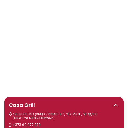
Casa Grill
Кишинёв, MD, улица Соколены 1, MD-2020, Молдова
(вход с ул. Каля Орхейулуй)
+373 69 977 272