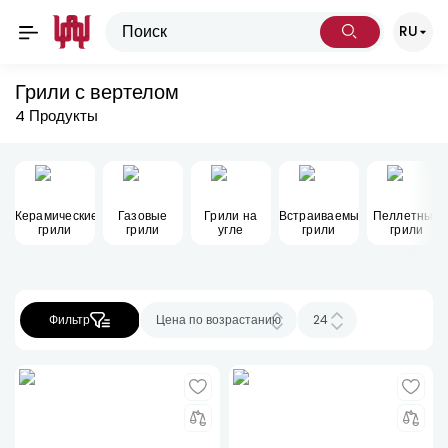
RU
Грили с вертелом
4
Продукты
Керамические
Газовые
Грили на
Встраиваемые
Пеллетные
грили
грили
угле
грили
грили
Фильтр