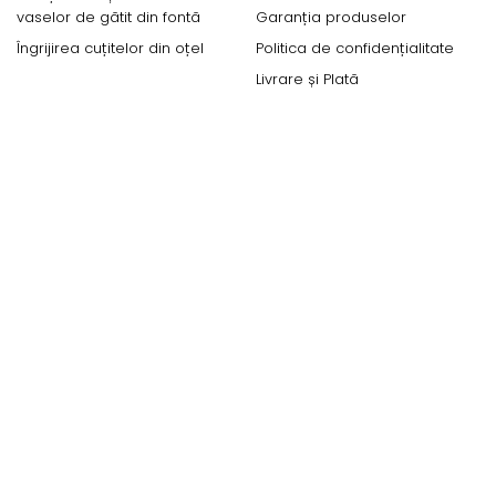
vaselor de gătit din fontă
Garanția produselor
Îngrijirea cuțitelor din oțel
Politica de confidențialitate
Livrare și Plată