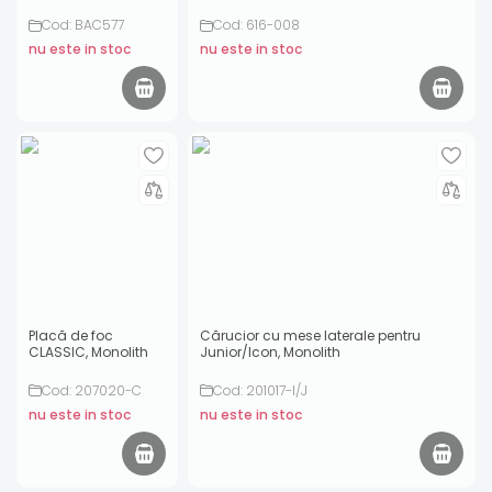
Cod: BAC577
Cod: 616-008
nu este in stoc
nu este in stoc
Placă de foc
Cărucior cu mese laterale pentru
CLASSIC, Monolith
Junior/Icon, Monolith
Cod: 207020-C
Cod: 201017-I/J
nu este in stoc
nu este in stoc