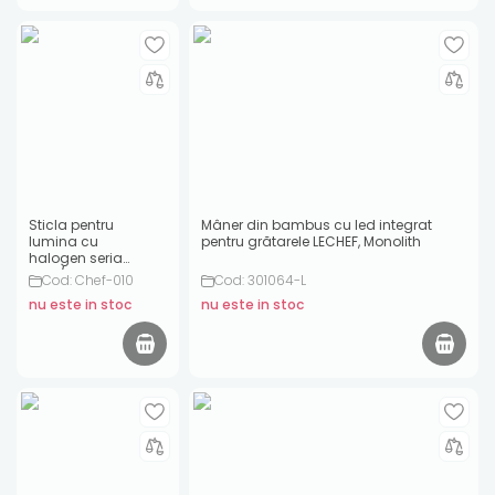
Sticla pentru
Mâner din bambus cu led integrat
lumina cu
pentru grătarele LECHEF, Monolith
halogen seria
chef/bucatarii de
Cod: Chef-010
Cod: 301064-L
exterior
nu este in stoc
nu este in stoc