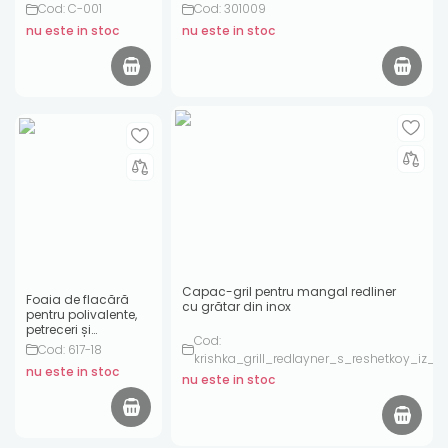
Cod: C-001
Cod: 301009
nu este in stoc
nu este in stoc
Capac-gril pentru mangal redliner
Foaia de flacără
cu grătar din inox
pentru polivalente,
petreceri și
Cod:
supreme
Cod: 617-18
krishka_grill_redlayner_s_reshetkoy_iz_ne
nu este in stoc
nu este in stoc