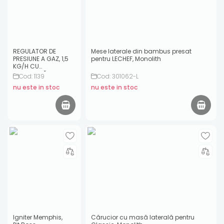
REGULATOR DE
Mese laterale din bambus presat
PRESIUNE A GAZ, 1,5
pentru LECHEF, Monolith
KG/H CU
SIGURANȚĂ LA
Cod: 1139
Cod: 301062-L
SUPRPRESIUNE
nu este in stoc
nu este in stoc
Igniter Memphis,
Cărucior cu masă laterală pentru