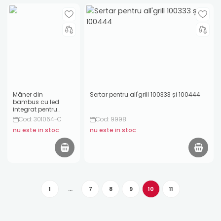
Mâner din
Sertar pentru all'grill 100333 și 100444
bambus cu led
integrat pentru
grătarele CLASSIC,
Cod: 301064-C
Cod: 9998
Monolith
nu este in stoc
nu este in stoc
1
...
7
8
9
10
11