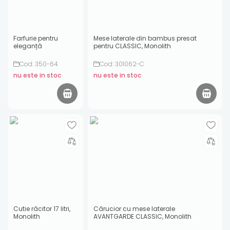
Farfurie pentru
Mese laterale din bambus presat
eleganță
pentru CLASSIC, Monolith
Cod: 350-64
Cod: 301062-C
nu este in stoc
nu este in stoc
Cutie răcitor 17 litri,
Cărucior cu mese laterale
Monolith
AVANTGARDE CLASSIC, Monolith