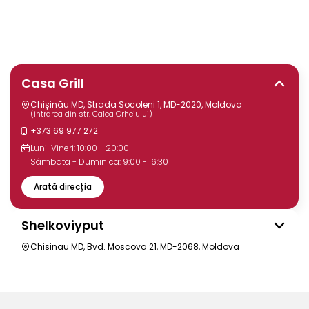
Casa Grill
Chișinău MD, Strada Socoleni 1, MD-2020, Moldova
(intrarea din str. Calea Orheiului)
+373 69 977 272
Luni-Vineri: 10:00 - 20:00
Sâmbăta - Duminica: 9:00 - 16:30
Arată direcția
Shelkoviyput
Chisinau MD, Bvd. Moscova 21, MD-2068, Moldova