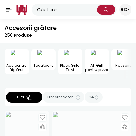
RO
Accesorii grătare
256
Produse
Ace pentru
Tocatoare
Plăci, Grile,
All Grill
Rotiserie
frigărui
Tavi
pentru pizza
Filtru