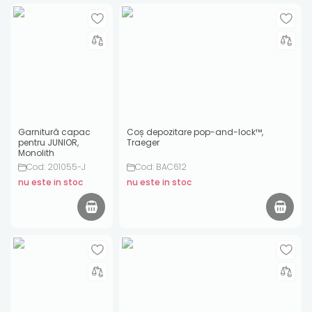
Garnitură capac
Coș depozitare pop-and-lock™,
pentru JUNIOR,
Traeger
Monolith
Cod: 201055-J
Cod: BAC612
nu este in stoc
nu este in stoc