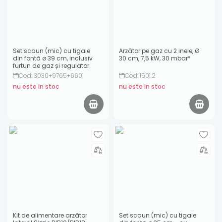
Set scaun (mic) cu tigaie
Arzător pe gaz cu 2 inele, Ø
din fontă ø 39 cm, inclusiv
30 cm, 7,5 kW, 30 mbar*
furtun de gaz și regulator
Cod: 3030+9765+6601
Cod: 1501.2
nu este in stoc
nu este in stoc
Kit de alimentare arzător
Set scaun (mic) cu tigaie