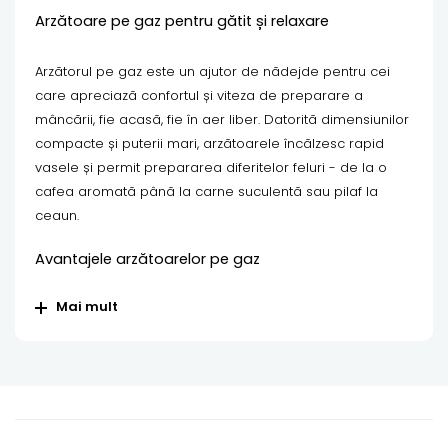
Arzătoare pe gaz pentru gătit și relaxare
Arzătorul pe gaz este un ajutor de nădejde pentru cei
care apreciază confortul și viteza de preparare a
mâncării, fie acasă, fie în aer liber. Datorită dimensiunilor
compacte și puterii mari, arzătoarele încălzesc rapid
vasele și permit prepararea diferitelor feluri - de la o
cafea aromată până la carne suculentă sau pilaf la
ceaun.
Avantajele arzătoarelor pe gaz
Mai mult
Încălzire rapidă - distribuție uniformă a căldurii.
Compacte - perfecte pentru camping și grătare.
Control al flăcării - pentru gătit precis.
Compatibilitate - potrivite pentru ceaune, tigăi și grătare.