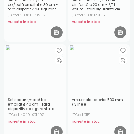
Set scaun (mic) cu
Set scaun (mic) cu oală
bol/oală emailat ø 30 cm -
din fontă ø 20 cm - 2,7 l.
fără dispozitiv de siguranță
volum - fără siguranță de
la aprindere
aprindere
Cod: 3030+070902
Cod: 3030+4405
nu este in stoc
nu este in stoc
Set scaun (mare) bol
Arzator plat exterior 530 mm
emailat ø 40 cm - fara
/ 3 inele
dispozitiv de siguranta la
aprindere
Cod: 4040+071402
Cod: 7151
nu este in stoc
nu este in stoc