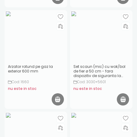
Arzator rotund pe gaz la
Set scaun (mic) cu wok/bol
exterior 600 mm
de fier ø 50 cm - fara
dispozitiv de siguranta la
aprindere
Cod: 1660
Cod: 3030+5601
nu este in stoc
nu este in stoc