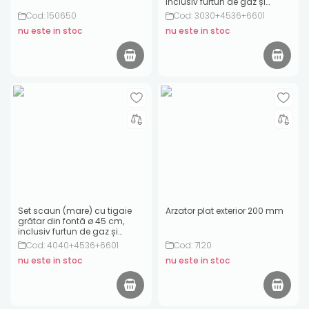
inclusiv furtun de gaz și
regulator
Cod: 150650
Cod: 3030+4536+6601
nu este in stoc
nu este in stoc
Set scaun (mare) cu tigaie
Arzator plat exterior 200 mm
grătar din fontă ø 45 cm,
inclusiv furtun de gaz și
regulator
Cod: 4040+4536+6601
Cod: 7120
nu este in stoc
nu este in stoc