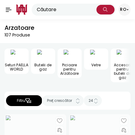
RO
Arzatoare
107
Produse
Seturi PAELLA
Butelii de
Picioare
Vetre
Accesorii
WORLD
gaz
pentru
pentru
Arzatoare
butelii de
gaz
Filtru