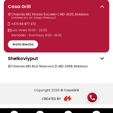
Casa Grill
Chișinău MD, Strada Socoleni 1, MD-2020, Moldova
(intrarea din str. Calea Orheiului)
+373 69 977 272
Luni-Vineri: 10:00 - 20:00
Sâmbăta - Duminica: 9:00 - 16:30
Arată direcția
Shelkoviyput
Chisinau MD, Bvd. Moscova 21, MD-2068, Moldova
Copyright
2026
© CasaGrill
CREATED BY