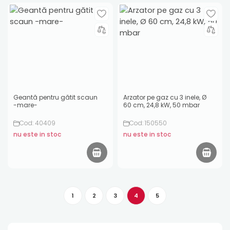
Geantă pentru gătit scaun
Arzator pe gaz cu 3 inele, Ø
-mare-
60 cm, 24,8 kW, 50 mbar
Cod: 40409
Cod: 150550
nu este in stoc
nu este in stoc
1
2
3
4
5