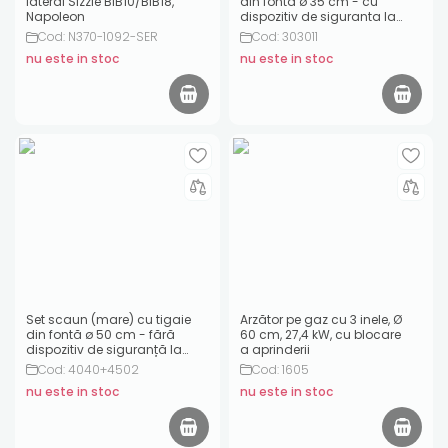
lateral Sizzle BIB10/BIB18,
din fonta ø 35 cm - cu
Napoleon
dispozitiv de siguranta la
aprindere
Cod: N370-1092-SER
Cod: 303011
nu este in stoc
nu este in stoc
Set scaun (mare) cu tigaie
Arzător pe gaz cu 3 inele, Ø
din fontă ø 50 cm - fără
60 cm, 27,4 kW, cu blocare
dispozitiv de siguranță la
a aprinderii
aprindere
Cod: 4040+4502
Cod: 1605
nu este in stoc
nu este in stoc