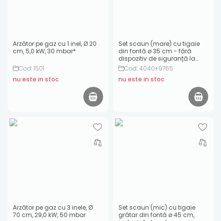
Arzător pe gaz cu 1 inel, Ø 20
Set scaun (mare) cu tigaie
cm, 5,0 kW, 30 mbar*
din fontă ø 35 cm - fără
dispozitiv de siguranță la
aprindere
Cod: 1501
Cod: 4040+9765
nu este in stoc
nu este in stoc
Arzător pe gaz cu 3 inele, Ø
Set scaun (mic) cu tigaie
70 cm, 29,0 kW, 50 mbar
grătar din fontă ø 45 cm,