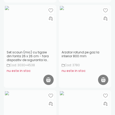
Set scaun (mic) cu tigaie
Arzator rotund pe gaz la
din fonta 26 x 26 cm - fara
interior 800 mm
dispozitiv de siguranta la
aprindere
Cod: 3030+4538
Cod: 3780
nu este in stoc
nu este in stoc