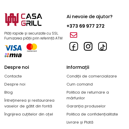
Arzătorul pe gaz din fontă este deosebit de popular
datorită rezistenței sale la temperaturi ridicate și
Ai nevoie de ajutor?
durabilității pe termen lung.
+373 69 977 272
Unde poți folosi un arzător pe gaz?
Plăți rapide și securizate cu SSL.
Furnizarea plății prin referință ATM
La grătar sau picnic.
În camping și excursii.
Despre noi
Informații
În ateliere pentru încălzire localizată.
Contacte
Condiții de comercializare
Pentru gătirea pilafului și a tocănițelor - mai ales
Despre noi
Cum comand
dacă ai nevoie de un arzător pe gaz pentru ceaun
Blog
Politica de returnare a
robust.
mărfurilor
Întreținerea și restaurarea
Arzătoare pe gaz în Moldova
vaselor de gătit din fontă
Garanția produselor
Îngrijirea cuțitelor din oțel
Politica de confidențialitate
La noi găsești arzătoare pe gaz de calitate, cu livrare în
Livrare și Plată
toată Moldova, inclusiv Chișinău. Oferim modele de