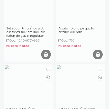
Set scaun (mare) cu wok
Arzator rotund pe gaz la
din fontă ø 37 cm inclusiv
exterior 700 mm
furtun de gaz și regulator
Cod: 4040+9761+6601
Cod: 1770
nu este in stoc
nu este in stoc