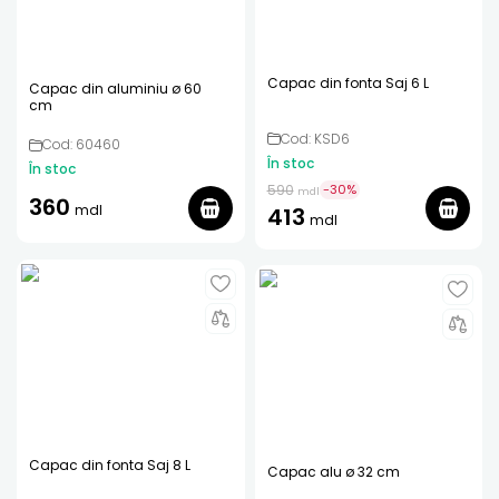
Capac din fonta Saj 6 L
Capac din aluminiu ø 60
cm
Cod: KSD6
Cod: 60460
În stoc
În stoc
590
-
30
%
mdl
360
mdl
413
mdl
Capac din fonta Saj 8 L
Capac alu ø 32 cm