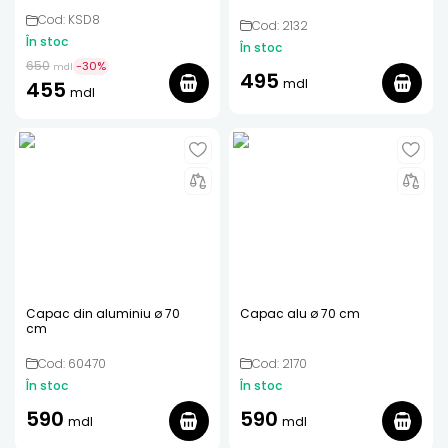
Cod: KSD8
Cod: 2132
În stoc
În stoc
650
-
30
%
mdl
495
mdl
455
mdl
Capac din aluminiu ø 70
Capac alu ø 70 cm
cm
Cod: 60470
Cod: 2170
În stoc
În stoc
590
590
mdl
mdl