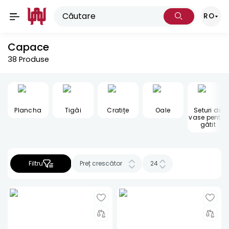
RO
Capace
38
Produse
Plancha
Tigăi
Cratițe
Oale
Seturi de
vase pentru
gătit
Filtru