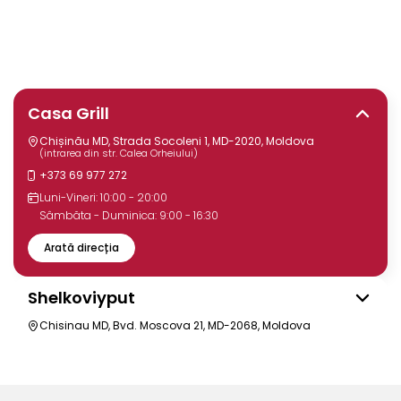
Casa Grill
Chișinău MD, Strada Socoleni 1, MD-2020, Moldova
(intrarea din str. Calea Orheiului)
+373 69 977 272
Luni-Vineri: 10:00 - 20:00
Sâmbăta - Duminica: 9:00 - 16:30
Arată direcția
Shelkoviyput
Chisinau MD, Bvd. Moscova 21, MD-2068, Moldova