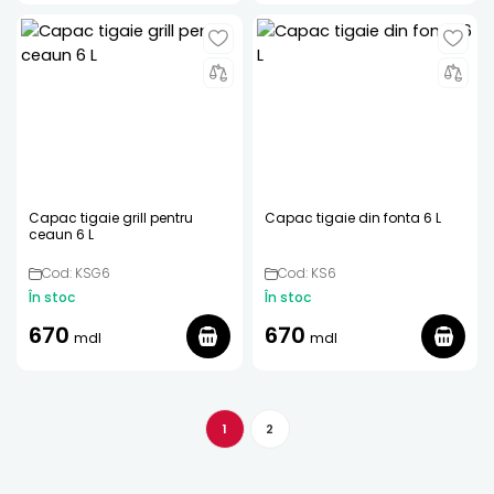
Capac tigaie grill pentru
Capac tigaie din fonta 6 L
ceaun 6 L
Cod: KSG6
Cod: KS6
În stoc
În stoc
670
670
mdl
mdl
1
2