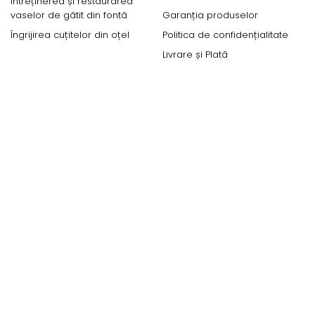
Întreținerea și restaurarea
vaselor de gătit din fontă
Garanția produselor
Îngrijirea cuțitelor din oțel
Politica de confidențialitate
Livrare și Plată