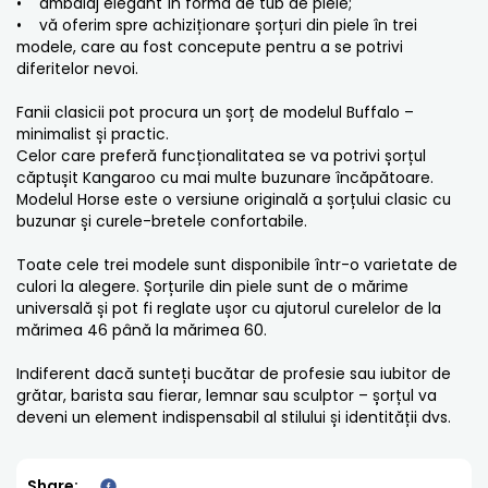
• ambalaj elegant în formă de tub de piele;
• vă oferim spre achiziționare șorțuri din piele în trei
modele, care au fost concepute pentru a se potrivi
diferitelor nevoi.
Fanii clasicii pot procura un șorț de modelul Buffalo –
minimalist și practic.
Celor care preferă funcționalitatea se va potrivi șorțul
căptușit Kangaroo cu mai multe buzunare încăpătoare.
Modelul Horse este o versiune originală a șorțului clasic cu
buzunar și curele-bretele confortabile.
Toate cele trei modele sunt disponibile într-o varietate de
culori la alegere. Șorțurile din piele sunt de o mărime
universală și pot fi reglate ușor cu ajutorul curelelor de la
mărimea 46 până la mărimea 60.
Indiferent dacă sunteți bucătar de profesie sau iubitor de
grătar, barista sau fierar, lemnar sau sculptor – șorțul va
deveni un element indispensabil al stilului și identității dvs.
Share: