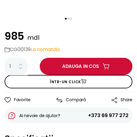
985
mdl
CG00139
La comanda
ADAUGA IN COS
ÎNTR-UN CLICK
Favorite
Compară
Share
+373 69 977 272
Ai nevoie de ajutor?