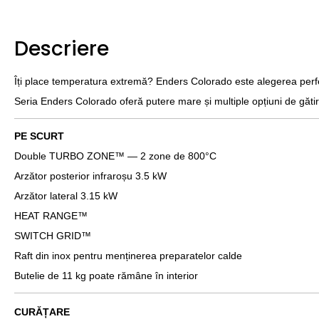
Descriere
Îți place temperatura extremă? Enders Colorado este alegerea perf
Seria Enders Colorado oferă putere mare și multiple opțiuni de gătir
PE SCURT
Double TURBO ZONE™ — 2 zone de 800°C
Arzător posterior infraroșu 3.5 kW
Arzător lateral 3.15 kW
HEAT RANGE™
SWITCH GRID™
Raft din inox pentru menținerea preparatelor calde
Butelie de 11 kg poate rămâne în interior
CURĂȚARE