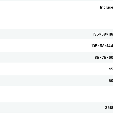
Inclus
135×58×11
135×58×14
85×75×6
4
5
361