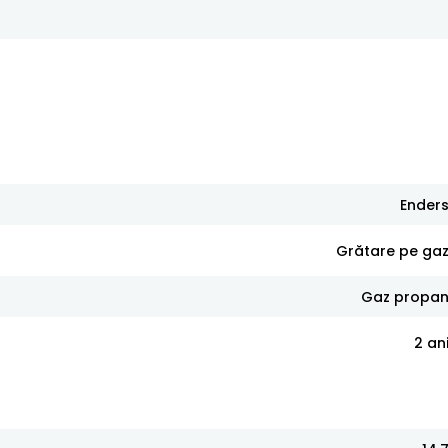
Ender
Grătare pe ga
Gaz propa
2 an