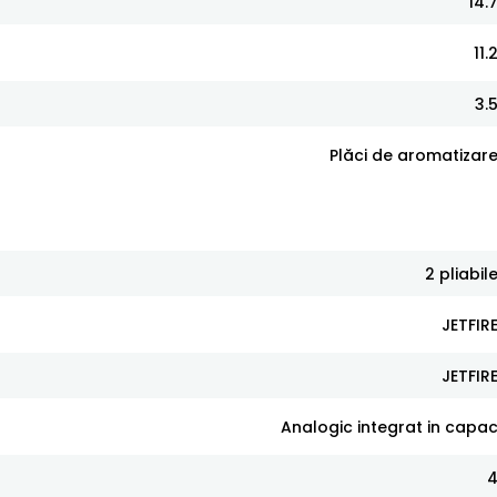
14.
11.
3.
Plăci de aromatizar
2 pliabil
JETFIR
JETFIR
Analogic integrat in capa