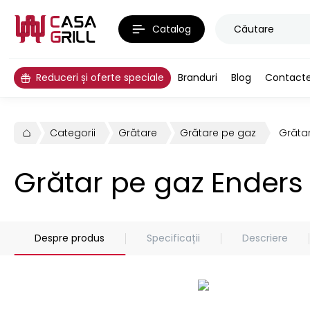
Catalog
Reduceri și oferte speciale
Branduri
Blog
Contact
Categorii
Grătare
Grătare pe gaz
Grăta
Grătar pe gaz Enders
Despre produs
Specificații
Descriere