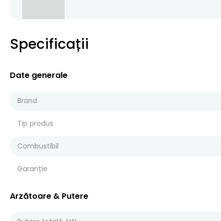
Specificații
Date generale
Brand
Tip produs
Combustibil
Garanție
Arzătoare & Putere