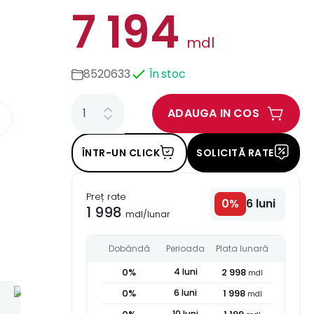
7 194
mdl
8520633
În stoc
ADAUGA IN COS
ÎNTR-UN CLICK
SOLICITĂ RATE
Preț rate
0
%
6
luni
1 998
mdl
/
lunar
Dobândă
Perioada
Plata lunară
0
%
4
luni
2 998
mdl
0
%
6
luni
1 998
mdl
10
luni