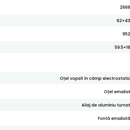
266
62×4
95
59.5×1
Oțel vopsit în câmp electrostati
Oțel emaila
Aliaj de aluminiu turna
Fontă emailat