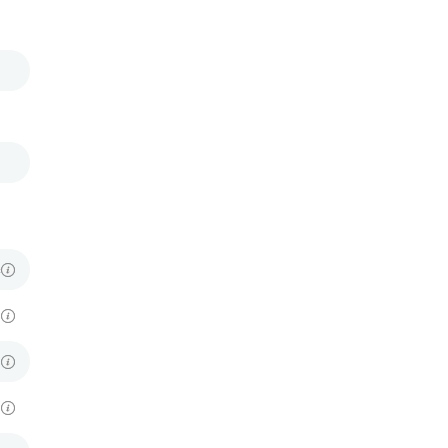
6
3
2
6
c
t
t
ă