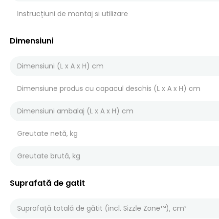
Instrucțiuni de montaj si utilizare
Dimensiuni
Dimensiuni (L x A x H) cm
Dimensiune produs cu capacul deschis (L x A x H) cm
Dimensiuni ambalaj (L x A x H) cm
Greutate netă, kg
Greutate brută, kg
Suprafată de gatit
Suprafață totală de gătit (incl. Sizzle Zone™), cm²