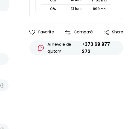
0
%
1 199
mdl
0
%
12
luni
999
mdl
Favorite
Compară
Share
+373 69 977
Ai nevoie de
272
ajutor?
s
z
n
i