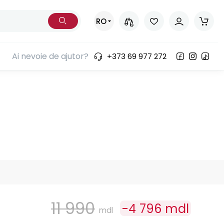
RO
Ai nevoie de ajutor?
+373 69 977 272
11 990
-
4 796
mdl
mdl