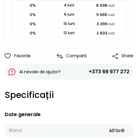
0
%
4
luni
8 498
mdl
0
%
6
luni
5 665
mdl
0
%
10
luni
3 399
mdl
0
%
12
luni
2 833
mdl
Favorite
Compară
Share
+373 69 977 272
Ai nevoie de ajutor?
Specificații
Date generale
Brand
All'Grill