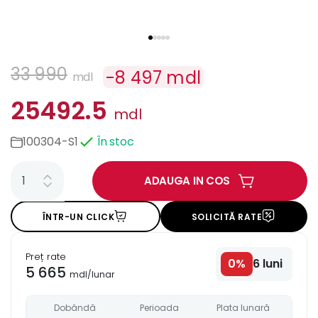
33 990
-
8 497
mdl
mdl
25492.5
mdl
100304-S1
În stoc
ADAUGA IN COS
ÎNTR-UN CLICK
SOLICITĂ RATE
Preț rate
0
%
6
luni
5 665
mdl
/
lunar
Dobândă
Perioada
Plata lunară