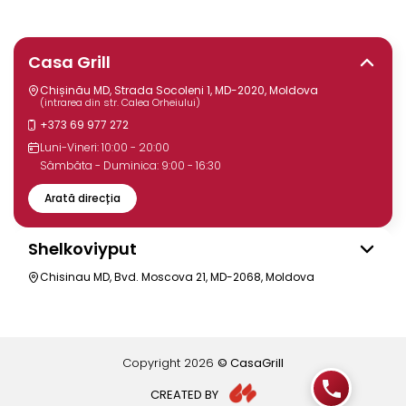
Casa Grill
Chișinău MD, Strada Socoleni 1, MD-2020, Moldova
(intrarea din str. Calea Orheiului)
+373 69 977 272
Luni-Vineri: 10:00 - 20:00
Sâmbăta - Duminica: 9:00 - 16:30
Arată direcția
Shelkoviyput
Chisinau MD, Bvd. Moscova 21, MD-2068, Moldova
Copyright
2026
© CasaGrill
CREATED BY