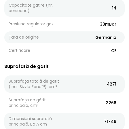
Capacitate gatire (nr.
14
persoane)
Presiune regulator gaz
30mBar
Țara de origine
Germania
Certificare
CE
Suprafată de gatit
Suprafață totală de gătit
4271
(incl. Sizzle Zone™), cm²
Suprafața de gătit
3266
principala, cm²
Dimensiuni suprafată
71×46
principală, L x A cm