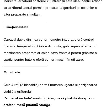
indirectă, arzătorul posterior cu infraroșu este ideal pentru rotisor,
iar arzătorul lateral permite prepararea garniturilor, sosurilor și
altor preparate simultan.
──────────────────
Funcționalitate
Capacul dublu din inox cu termometru integrat oferă control
precis al temperaturii. Grilele din fontă, grila superioară pentru
menținerea preparatelor calde, tava frontală pentru grăsime și
spațiul pentru butelie oferă confort maxim în utilizare.
──────────────────
Mobilitate
Cele 4 roți (2 blocabile) permit mutarea ușoară și poziționarea
stabilă a grătarului.
Pachetul include: modul grătar, masă pliabilă dreapta cu
arzător, masă pliabilă stânga