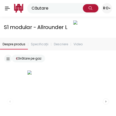
RO
S1 modular - Allrounder L
Despre produs
Specificații
Descriere
Video
Grătare pe gaz