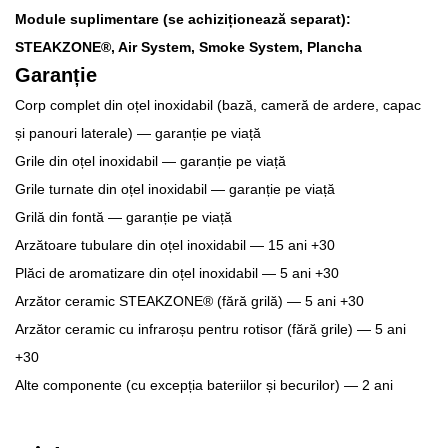
Module suplimentare (se achiziționează separat
):
STEAKZONE®, Air System, Smoke System, Plancha
Garanție
Corp complet din oțel inoxidabil (bază, cameră de ardere, capac
și panouri laterale) — garanție pe viață
Grile din oțel inoxidabil — garanție pe viață
Grile turnate din oțel inoxidabil — garanție pe viață
Grilă din fontă — garanție pe viață
Arzătoare tubulare din oțel inoxidabil — 15 ani +30
Plăci de aromatizare din oțel inoxidabil — 5 ani +30
Arzător ceramic STEAKZONE® (fără grilă) — 5 ani +30
Arzător ceramic cu infraroșu pentru rotisor (fără grile) — 5 ani
+30
Alte componente (cu excepția bateriilor și becurilor) — 2 ani