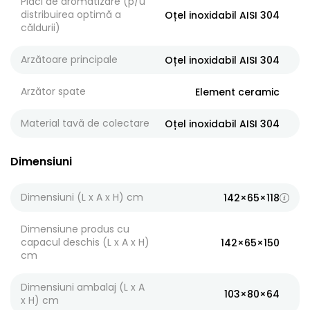
Plăci de aromatizare (p/u
distribuirea optimă a
Oțel inoxidabil AISI 304
căldurii)
Arzătoare principale
Oțel inoxidabil AISI 304
Arzător spate
Element ceramic
Material tavă de colectare
Oțel inoxidabil AISI 304
Dimensiuni
Dimensiuni (L x A x H) cm
142×65×118
Dimensiune produs cu
capacul deschis (L x A x H)
142×65×150
cm
Dimensiuni ambalaj (L x A
103×80×64
x H) cm