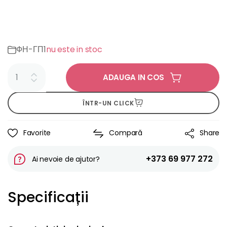
ФН-ГП1
nu este in stoc
ADAUGA IN COS
ÎNTR-UN CLICK
Favorite
Compară
Share
+373 69 977 272
Ai nevoie de ajutor?
Specificații