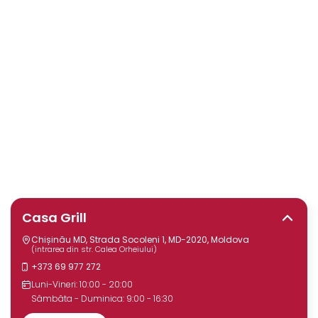
Casa Grill
Chișinău MD, Strada Socoleni 1, MD-2020, Moldova
(intrarea din str. Calea Orheiului)
+373 69 977 272
Luni-Vineri: 10:00 - 20:00
Sâmbăta - Duminica: 9:00 - 16:30