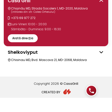
Casa Grill
Chișinău MD, Strada Socoleni 1, MD-2020, Moldova
(intrarea din str. Calea Orheiului)
+373 69 977 272
Luni-Vineri: 10:00 - 20:00
Sâmbăta - Duminica: 9:00 - 16:30
Arată direcția
Shelkoviyput
Chisinau MD, Bvd. Moscova 21, MD-2068, Moldova
Copyright
2026
© CasaGrill
CREATED BY