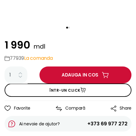
1 990
mdl
77939
La comanda
ADAUGA IN COS
ÎNTR-UN CLICK
Favorite
Compară
Share
+373 69 977 272
Ai nevoie de ajutor?