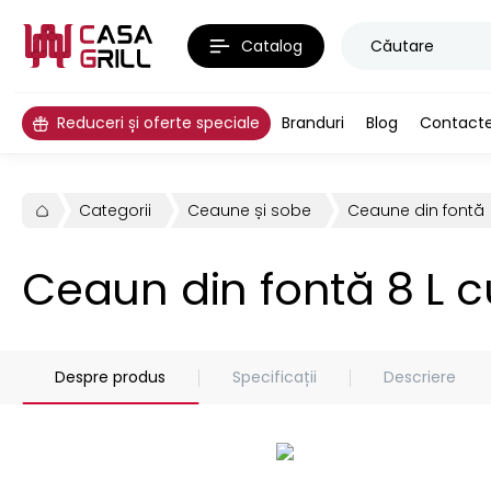
Catalog
Reduceri și oferte speciale
Branduri
Blog
Contact
Categorii
Ceaune și sobe
Ceaune din fontă
Ceaun din fontă 8 L c
Despre produs
Specificații
Descriere