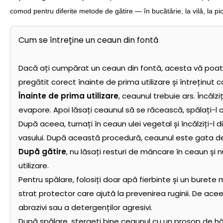
comod pentru diferite metode de gătire — în bucătărie, la vilă, la p
Cum se întreține un ceaun din fontă
Dacă ați cumpărat un ceaun din fontă, acesta vă poate 
pregătit corect înainte de prima utilizare și întreținut 
Înainte de prima utilizare
, ceaunul trebuie ars. Încălzi
evapore. Apoi lăsați ceaunul să se răcească, spălați-l 
După aceea, turnați în ceaun ulei vegetal și încălziți-l din 
vasului. După această procedură, ceaunul este gata de 
După gătire
, nu lăsați resturi de mâncare în ceaun și 
utilizare.
Pentru spălare, folosiți doar apă fierbinte și un burete 
strat protector care ajută la prevenirea ruginii. De ace
abrazivi sau a detergenților agresivi.
După spălare, ștergeți bine ceaunul cu un prosop de hâr