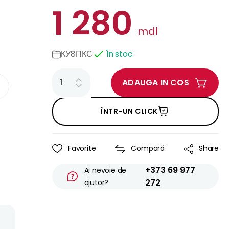
1 280
mdl
КУ8ПКС
În stoc
ADAUGA IN COS
ÎNTR-UN CLICK
Favorite
Compară
Share
+373 69 977
Ai nevoie de
272
ajutor?