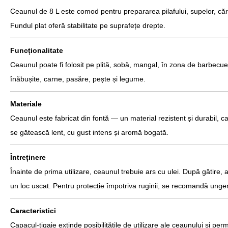
Ceaunul de 8 L este comod pentru prepararea pilafului, supelor, cărni
Fundul plat oferă stabilitate pe suprafețe drepte.
Funcționalitate
Ceaunul poate fi folosit pe plită, sobă, mangal, în zona de barbecue s
înăbușite, carne, pasăre, pește și legume.
Materiale
Ceaunul este fabricat din fontă — un material rezistent și durabil, 
se gătească lent, cu gust intens și aromă bogată.
Întreținere
Înainte de prima utilizare, ceaunul trebuie ars cu ulei. După gătire,
un loc uscat. Pentru protecție împotriva ruginii, se recomandă ungere
Caracteristici
Capacul-tigaie extinde posibilitățile de utilizare ale ceaunului și p