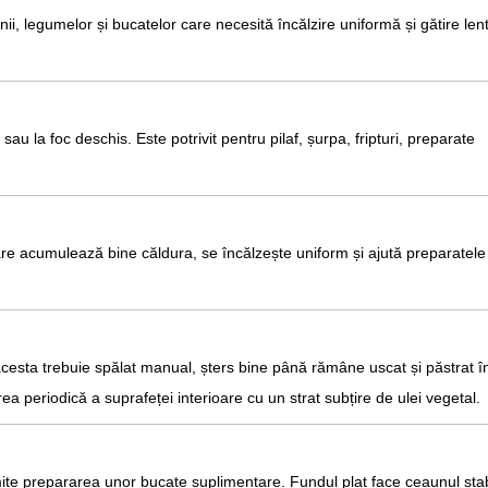
i, legumelor și bucatelor care necesită încălzire uniformă și gătire len
au la foc deschis. Este potrivit pentru pilaf, șurpa, fripturi, preparate
care acumulează bine căldura, se încălzește uniform și ajută preparatele
 acesta trebuie spălat manual, șters bine până rămâne uscat și păstrat în
a periodică a suprafeței interioare cu un strat subțire de ulei vegetal.
ermite prepararea unor bucate suplimentare. Fundul plat face ceaunul stab