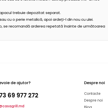
apacul trebuie depozitat separat.
au cu o perie metalică, apoi ardeți-l din nou cu ulei.
imp, se recomandă arderea repetată înainte de următoarea
evoie de ajutor?
Despre noi
Contacte
73 69 977 272
Despre noi
@casagrill.md
Blog