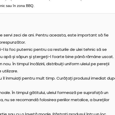
icnic sau în zona BBQ.
servi zeci de ani. Pentru aceasta, este important să fie
corespunzător.
ți-l la foc puternic pentru ca resturile de ulei tehnic să se
cu apă și săpun și ștergeți-l foarte bine până rămâne uscat.
nou. În timpul încălzirii, distribuiți uniform uleiul pe pereții
utilizare.
nu îl înmuiați pentru mult timp. Curățați produsul imediat du
moale. În timpul gătitului, uleiul formează pe suprafață un
ea, nu se recomandă folosirea periilor metalice, a bureților
tie sau cu o lavetă moale. Păstrați produsul într-un loc