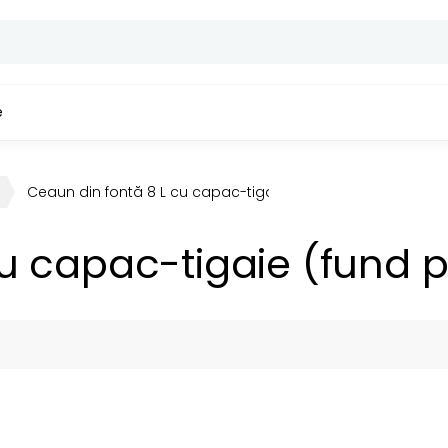
e
Ceaun din fontă 8 L cu capac-tigaie (fund plat)
u capac-tigaie (fund p