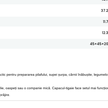
37.
11.
12.
45×45×2
ctic pentru prepararea pilafului, supei șurpa, cărnii înăbușite, legumelo
lie, oaspeți sau o companie mică. Capacul-tigaie face setul mai funcțio
răjire.