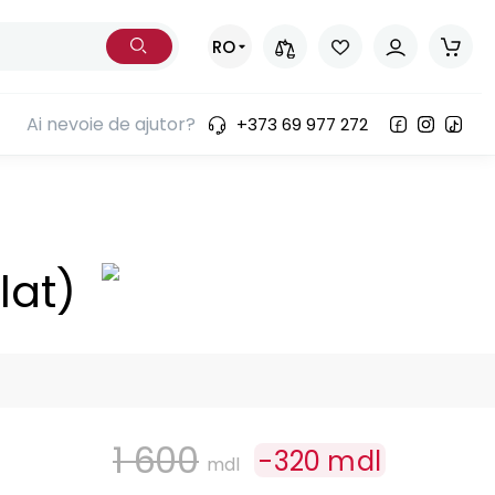
RO
Ai nevoie de ajutor?
+373 69 977 272
lat)
1 600
-
320
mdl
mdl