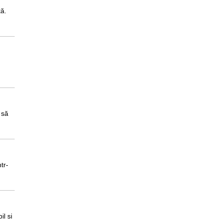
tă.
 să
tr-
il și