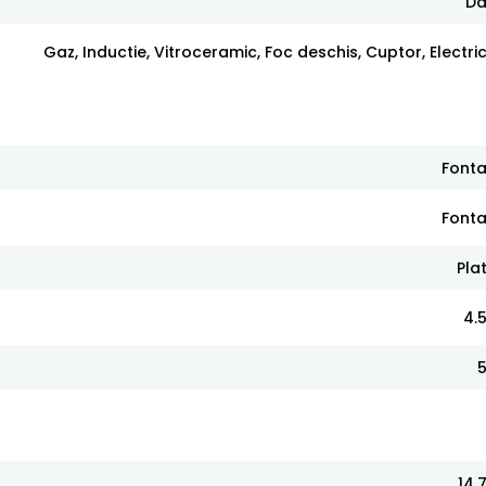
D
Gaz, Inductie, Vitroceramic, Foc deschis, Cuptor, Electri
Font
Font
Pla
4.
14.