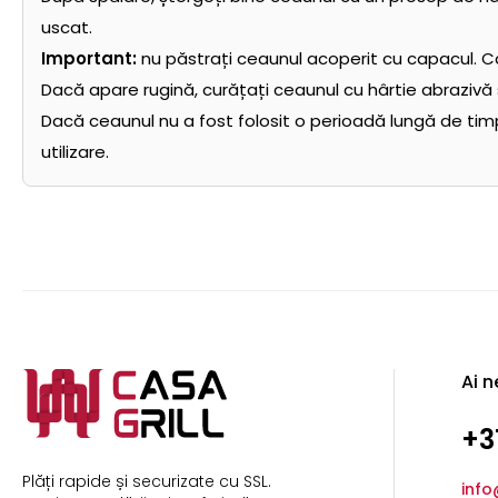
uscat.
Important:
nu păstrați ceaunul acoperit cu capacul. C
Dacă apare rugină, curățați ceaunul cu hârtie abrazivă s
Dacă ceaunul nu a fost folosit o perioadă lungă de t
utilizare.
Ai n
+3
Plăți rapide și securizate cu SSL.
info