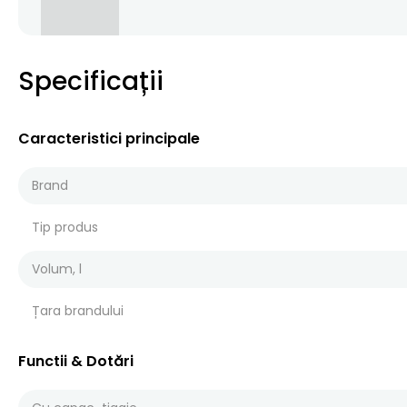
Specificații
Caracteristici principale
Brand
Tip produs
Volum, l
Țara brandului
Functii & Dotări