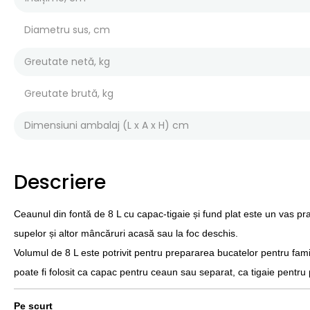
Diametru sus, cm
Greutate netă, kg
Greutate brută, kg
Dimensiuni ambalaj (L x A x H) cm
Descriere
Ceaunul din fontă de 8 L cu capac-tigaie și fund plat este un vas pra
supelor și altor mâncăruri acasă sau la foc deschis.
Volumul de 8 L este potrivit pentru prepararea bucatelor pentru fami
poate fi folosit ca capac pentru ceaun sau separat, ca tigaie pentru p
Pe scurt