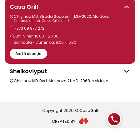
Casa Grill
Chișinău MD, Strada Socoleni 1, MD-2020, Moldova
(intrarea din str. Calea Orheiului)
+373 69 977 272
Luni-Vineri: 10:00 - 20:00
Sâmbăta - Duminica: 9:00 - 16:30
Arată direcția
Shelkoviyput
Chisinau MD, Bvd. Moscova 21, MD-2068, Moldova
Copyright
2026
© CasaGrill
CREATED BY