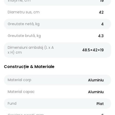
Înălțime, cm
19
Diametru sus, cm
42
Greutate netă, kg
4
Greutate brută, kg
4.3
Dimensiuni ambalaj (L x A
48.5×42×19
x H) cm
Construcție & Materiale
Material corp
Aluminiu
Material capac
Aluminiu
Fund
Plat