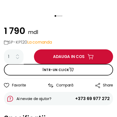
1 790
mdl
SP-KP120
La comanda
ADAUGA IN COS
ÎNTR-UN CLICK
Favorite
Compară
Share
+373 69 977 272
Ai nevoie de ajutor?