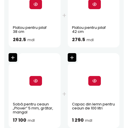
Platou pentru pilaf
Platou pentru pilaf
38 cm
42 cm
262.5
276.5
mdl
mdl
Sobă pentru ceaun
Capac din lemn pentru
„Plover” 5 mm, grătar,
ceaun de 100 litri
mangal
17 100
1 290
mdl
mdl