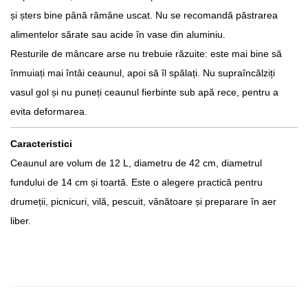
și șters bine până rămâne uscat. Nu se recomandă păstrarea
alimentelor sărate sau acide în vase din aluminiu.
Resturile de mâncare arse nu trebuie răzuite: este mai bine să
înmuiați mai întâi ceaunul, apoi să îl spălați. Nu supraîncălziți
vasul gol și nu puneți ceaunul fierbinte sub apă rece, pentru a
evita deformarea.
Caracteristici
Ceaunul are volum de 12 L, diametru de 42 cm, diametrul
fundului de 14 cm și toartă. Este o alegere practică pentru
drumeții, picnicuri, vilă, pescuit, vânătoare și preparare în aer
liber.