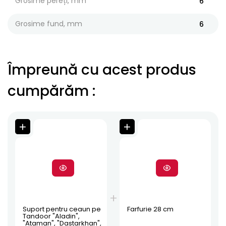
Grosime pereți, mm
6
Grosime fund, mm
6
Împreună cu acest produs
cumpărăm
:
Suport pentru ceaun pe
Farfurie 28 cm
Tandoor "Aladin",
"Ataman", "Dastarkhan",