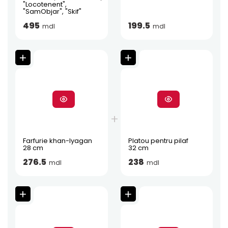
"Locotenent",
"SamObjar", "Skif"
495
199.5
mdl
mdl
Farfurie khan-lyagan
Platou pentru pilaf
28 cm
32 cm
276.5
238
mdl
mdl