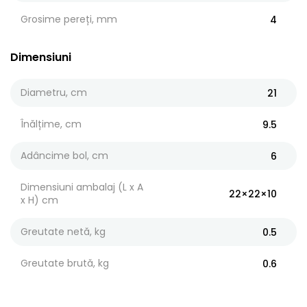
Grosime pereți, mm
4
Dimensiuni
Diametru, cm
21
Înălțime, cm
9.5
Adâncime bol, cm
6
Dimensiuni ambalaj (L x A
22×22×10
x H) cm
Greutate netă, kg
0.5
Greutate brută, kg
0.6