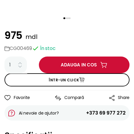
975
mdl
CG00469
În stoc
ADAUGA IN COS
ÎNTR-UN CLICK
Favorite
Compară
Share
+373 69 977 272
Ai nevoie de ajutor?