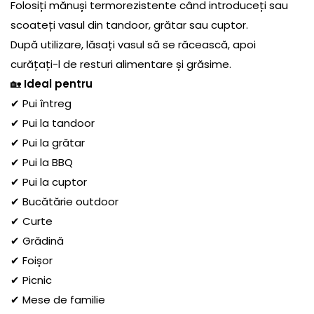
Folosiți mănuși termorezistente când introduceți sau
scoateți vasul din tandoor, grătar sau cuptor.
După utilizare, lăsați vasul să se răcească, apoi
curățați-l de resturi alimentare și grăsime.
🏡
Ideal pentru
✔ Pui întreg
✔ Pui la tandoor
✔ Pui la grătar
✔ Pui la BBQ
✔ Pui la cuptor
✔ Bucătărie outdoor
✔ Curte
✔ Grădină
✔ Foișor
✔ Picnic
✔ Mese de familie