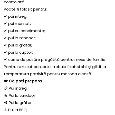
controlată.
Poate fi folosit pentru:
✔ pui întreg;
✔ pui marinat;
✔ pui cu condimente;
✔ pui la tandoor;
✔ pui la grătar;
✔ pui la cuptor;
✔ carne de pasăre pregătită pentru mese de familie.
Pentru rezultat bun, puiul trebuie fixat stabil și gătit la
temperatura potrivită pentru metoda aleasă.
🍽️
Ce poți prepara
🍗 Pui întreg
🔥 Pui la tandoor
🥩 Pui la grătar
♨️ Pui la BBQ