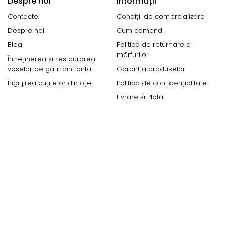
Despre noi
Informații
Contacte
Condiții de comercializare
Despre noi
Cum comand
Blog
Politica de returnare a
mărfurilor
Întreținerea și restaurarea
vaselor de gătit din fontă
Garanția produselor
Îngrijirea cuțitelor din oțel
Politica de confidențialitate
Livrare și Plată