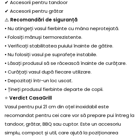
✔ Accesorii pentru tandoor
✔ Accesorii pentru grătar
⚠️
Recomandări de siguranță
• Nu atingeți vasul fierbinte cu mâna neprotejată.
• Folosiți mănuși termorezistente.
• Verificați stabilitatea puiului înainte de gătire.
• Nu folosiți vasul pe suprafețe instabile.
• Lăsați produsul să se răcească înainte de curățare.
• Curățați vasul după fiecare utilizare.
• Depozitați într-un loc uscat.
• Țineți produsul fierbinte departe de copii.
⭐
Verdict CasaGrill
Vasul pentru pui 21 cm din oțel inoxidabil este
recomandat pentru cei care vor să prepare pui întreg la
tandoor, grătar, BBQ sau cuptor. Este un accesoriu
simplu, compact și util, care ajută la poziționarea