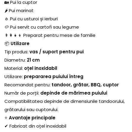
🏡 Pui la cuptor
🌶️ Pui marinat
🧄 Pui cu usturoi și ierburi
🥔 Pui servit cu cartofi sau legume
👨‍👩‍👧‍👦 Preparat pentru mese de familie
📦
Utilizare
Tip produs:
vas / suport pentru pui
Diametru:
21 cm
Material:
oțel inoxidabil
Utilizare:
prepararea puiului întreg
Recomandat pentru:
tandoor, grătar, BBQ, cuptor
Număr de porții:
depinde de mărimea puiului
Compatibilitatea depinde de dimensiunile tandoorului,
grătarului sau cuptorului.
⭐
Avantaje principale
✔ Fabricat din oțel inoxidabil