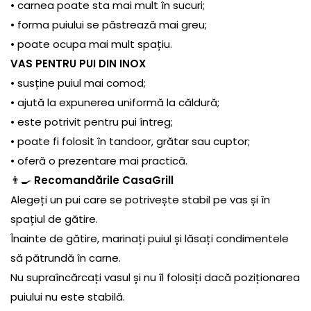
• carnea poate sta mai mult în sucuri;
• forma puiului se păstrează mai greu;
• poate ocupa mai mult spațiu.
VAS PENTRU PUI DIN INOX
• susține puiul mai comod;
• ajută la expunerea uniformă la căldură;
• este potrivit pentru pui întreg;
• poate fi folosit în tandoor, grătar sau cuptor;
• oferă o prezentare mai practică.
👨‍🍳
Recomandările CasaGrill
Alegeți un pui care se potrivește stabil pe vas și în
spațiul de gătire.
Înainte de gătire, marinați puiul și lăsați condimentele
să pătrundă în carne.
Nu supraîncărcați vasul și nu îl folosiți dacă poziționarea
puiului nu este stabilă.