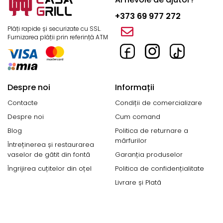
+373 69 977 272
Plăți rapide și securizate cu SSL.
Furnizarea plății prin referință ATM
Despre noi
Informații
Contacte
Condiții de comercializare
Despre noi
Cum comand
Blog
Politica de returnare a
mărfurilor
Întreținerea și restaurarea
vaselor de gătit din fontă
Garanția produselor
Îngrijirea cuțitelor din oțel
Politica de confidențialitate
Livrare și Plată