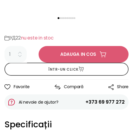
УД22
nu este in stoc
ADAUGA IN COS
ÎNTR-UN CLICK
Favorite
Compară
Share
+373 69 977 272
Ai nevoie de ajutor?
Specificații