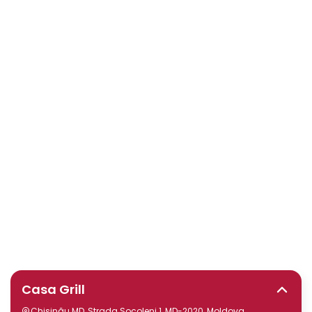
Casa Grill
Chișinău MD, Strada Socoleni 1, MD-2020, Moldova