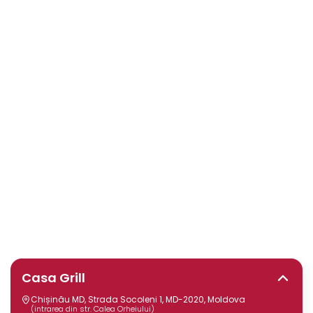
Casa Grill
Chișinău MD, Strada Socoleni 1, MD-2020, Moldova
(intrarea din str. Calea Orheiului)