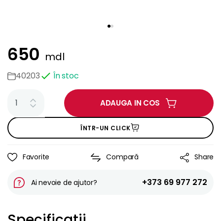
650
mdl
40203
În stoc
ADAUGA IN COS
ÎNTR-UN CLICK
Favorite
Compară
Share
+373 69 977 272
Ai nevoie de ajutor?
Specificații