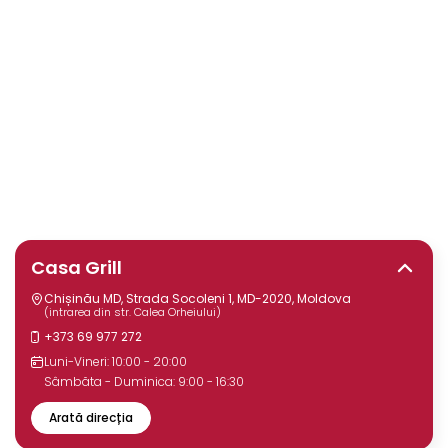
Casa Grill
Chișinău MD, Strada Socoleni 1, MD-2020, Moldova
(intrarea din str. Calea Orheiului)
+373 69 977 272
Luni-Vineri: 10:00 - 20:00
Sâmbăta - Duminica: 9:00 - 16:30
Arată direcția