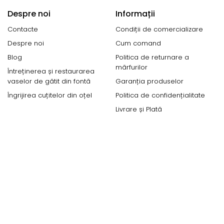
Despre noi
Informații
Contacte
Condiții de comercializare
Despre noi
Cum comand
Blog
Politica de returnare a
mărfurilor
Întreținerea și restaurarea
vaselor de gătit din fontă
Garanția produselor
Îngrijirea cuțitelor din oțel
Politica de confidențialitate
Livrare și Plată