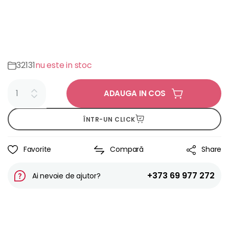
32131
nu este in stoc
ADAUGA IN COS
ÎNTR-UN CLICK
Favorite
Compară
Share
+373 69 977 272
Ai nevoie de ajutor?