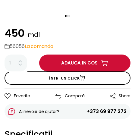
450
mdl
56056
La comanda
ADAUGA IN COS
ÎNTR-UN CLICK
Favorite
Compară
Share
+373 69 977 272
Ai nevoie de ajutor?
Specificații