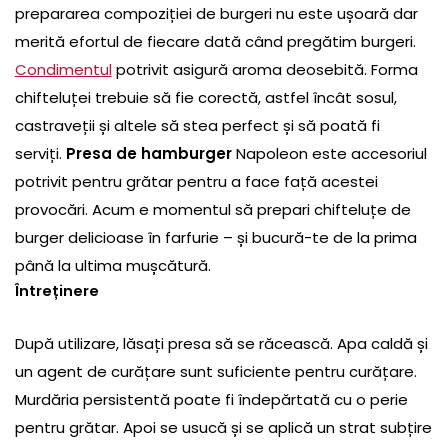
prepararea compoziției de burgeri nu este ușoară dar
merită efortul de fiecare dată când pregătim burgeri.
Condimentul
potrivit asigură aroma deosebită. Forma
chifteluței trebuie să fie corectă, astfel încât sosul,
castraveții și altele să stea perfect și să poată fi
serviți.
Presa de hamburger
Napoleon este accesoriul
potrivit pentru grătar pentru a face față acestei
provocări. Acum e momentul să prepari chifteluțe de
burger delicioase în farfurie – și bucură-te de la prima
până la ultima mușcătură.
Întreținere
După utilizare, lăsați presa să se răcească. Apa caldă și
un agent de curățare sunt suficiente pentru curățare.
Murdăria persistentă poate fi îndepărtată cu o perie
pentru grătar. Apoi se usucă și se aplică un strat subțire