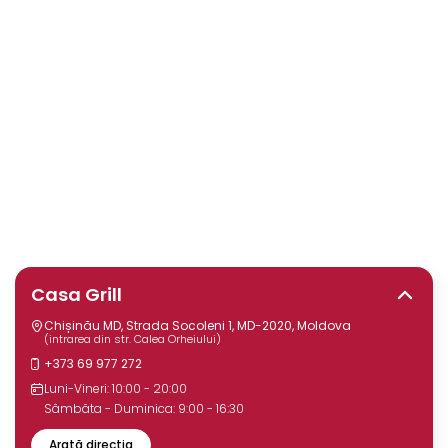
Casa Grill
Chișinău MD, Strada Socoleni 1, MD-2020, Moldova
(intrarea din str. Calea Orheiului)
+373 69 977 272
Luni-Vineri: 10:00 - 20:00
Sâmbăta - Duminica: 9:00 - 16:30
Arată direcția