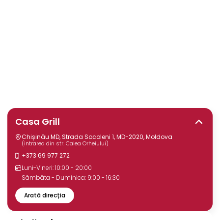
Casa Grill
Chișinău MD, Strada Socoleni 1, MD-2020, Moldova
(intrarea din str. Calea Orheiului)
+373 69 977 272
Luni-Vineri: 10:00 - 20:00
Sâmbăta - Duminica: 9:00 - 16:30
Arată direcția