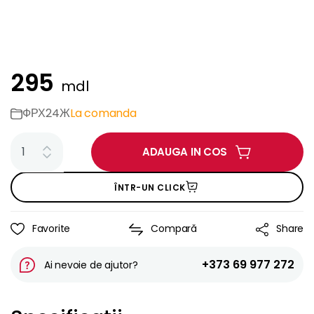
295
mdl
ФРХ24Ж
La comanda
ADAUGA IN COS
ÎNTR-UN CLICK
Favorite
Compară
Share
+373 69 977 272
Ai nevoie de ajutor?