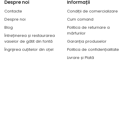
Despre noi
Informații
Contacte
Condiții de comercializare
Despre noi
Cum comand
Blog
Politica de returnare a
mărfurilor
Întreținerea și restaurarea
vaselor de gătit din fontă
Garanția produselor
Îngrijirea cuțitelor din oțel
Politica de confidențialitate
Livrare și Plată