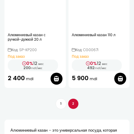
Алюминиевый казан с
Алюминиевый казан 110 л
ручкой-дужкой 20 л
Код: SP-KP200
Код: CG00671
Под заказ
Под заказ
0%
12
0%
12
мес
мес
200
492
mdl
/
мес
mdl
/
мес
2 400
5 900
mdl
mdl
1
2
Алюминиевый казан – это универсальная посуда, которая