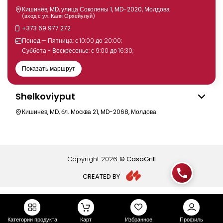
Кишинёв, MD, улица Соколены 1, MD-2020, Молдова
(вход с ул. Каля Орхейулуй)
+373 69 977 272
Понед.— Пятница: с 10:00 до 20:00;
Суббота - Воскресенье: с 9:00 до 16:30;
Показать маршрут
Shelkoviyput
Кишинёв, MD, бл. Москва 21, MD-2068, Молдова
Copyright
2026
© CasaGrill
CREATED BY
Категории продукта
Карт
Избранное
Профиль