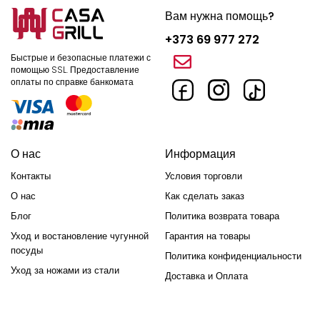
крышкой, сковородой или дополнительными аксессуарами.
Вам нужна помощь?
Где купить алюминиевый казан в Кишиневе?
+373 69 977 272
Если вы хотите
купить алюминиевый казан
в Кишиневе, у
Быстрые и безопасные платежи с
помощью SSL.
Предоставление
нас представлен широкий ассортимент моделей разного
оплаты по справке банкомата
объема и формы. Вы можете выбрать классические варианты
для домашнего использования или походные модели,
идеально подходящие для пикников и выездов на природу.
О нас
Информация
Мы предлагаем:
Контакты
Условия торговли
Различные объемы - от 3 до 20 литров
О нас
Как сделать заказ
Блог
Политика возврата товара
Высокое качество материалов
Уход и востановление чугунной
Гарантия на товары
Доступные цены
посуды
Политика конфиденциальности
Уход за ножами из стали
Доставка и Оплата
Быструю доставку по Кишиневу и всей Молдове
Выбирайте надежную и долговечную посуду для вашей
кухни - заказывайте
алюминиевый казан
прямо сейчас!