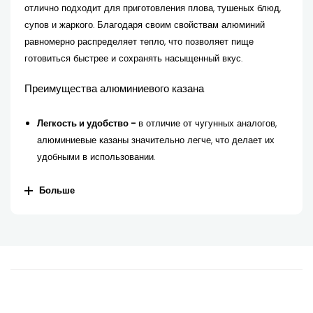
отлично подходит для приготовления плова, тушеных блюд,
супов и жаркого. Благодаря своим свойствам алюминий
равномерно распределяет тепло, что позволяет пище
готовиться быстрее и сохранять насыщенный вкус.
Преимущества алюминиевого казана
Легкость и удобство -
в отличие от чугунных аналогов,
алюминиевые казаны значительно легче, что делает их
удобными в использовании.
Равномерный нагрев -
алюминий быстро прогревается и
Больше
удерживает тепло, позволяя блюдам томиться, как в
традиционной восточной кухне.
Простота ухода -
такие казаны легко чистятся и не
требуют специального ухода.
Разнообразие моделей -
можно выбрать казан с