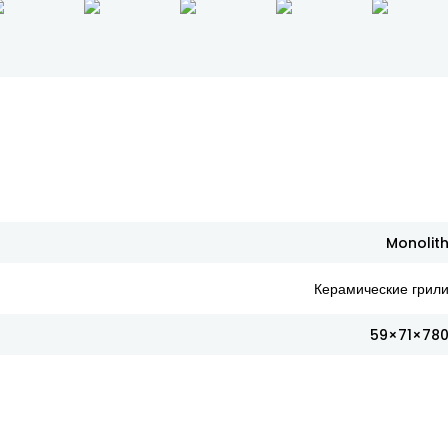
Monolit
Керамические грил
59×71×78