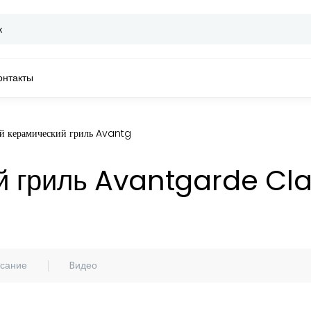
онтакты
й керамический гриль Avantgarde Classic с подставкой, Monolith
й гриль Avantgarde Cla
сание
Bидео