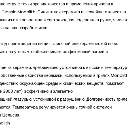
шенству с точки зрения качества и применения привели к
 Classic Monolith. Силикатная керамика высочайшего качества,
дки из стекловолокна и светодиодная подсветка в ручке, являю
ва наших разработчиков.
од приготовления пищи в глиняной или керамической печи.
ают на углях, что обеспечивает эффективный нагрев и
лен из керамики, чрезвычайно устойчивой к высоким температур
обственные свойства керамики, используемой в грилях Monolit
оздействию окружающей среды и химических веществ, помогают
е 3000 лет) эффективно и элегантно.
ешней глазурью, устойчивой к разрушению. Долговечность грил
аются. Температура регулируется очень точной системой,
в Цельсия.
olith