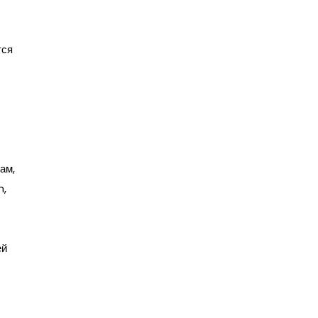
тся
ам,
h,
ей