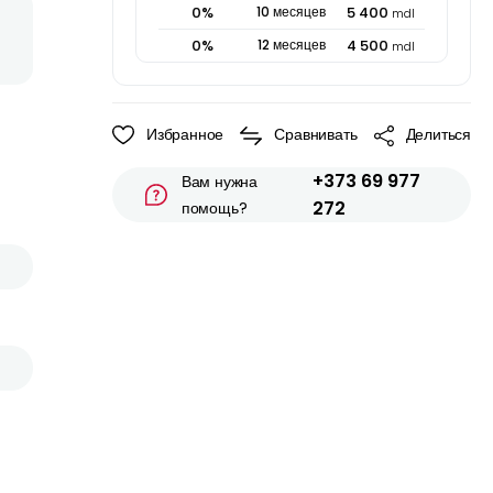
0
%
10
месяцев
5 400
mdl
0
%
12
месяцев
4 500
mdl
Избранное
Сравнивать
Делиться
+373 69 977
Вам нужна
272
помощь?
h
и
0