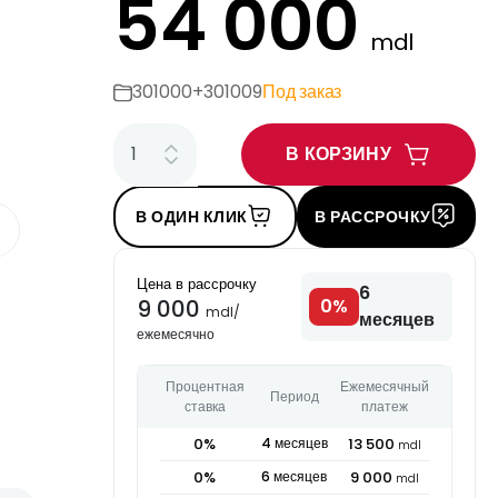
54 000
mdl
301000+301009
Под заказ
В КОРЗИНУ
В ОДИН КЛИК
В РАССРОЧКУ
Цена в рассрочку
6
9 000
0
%
mdl
/
месяцев
ежемесячно
Процентная
Ежемесячный
Период
ставка
платеж
0
%
4
месяцев
13 500
mdl
0
%
6
месяцев
9 000
mdl