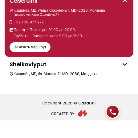
Casa Grill
Кишинёв, MD, улица Соколены 1, MD-2020, Молдова
(вход с ул. Каля Орхейулуй)
+373 69 977 272
Понед.— Пятница: с 10:00 до 20:00;
Суббота - Воскресенье: с 9:00 до 16:30;
Показать маршрут
Shelkoviyput
Кишинёв, MD, бл. Москва 21, MD-2068, Молдова
Copyright
2026
© CasaGrill
CREATED BY