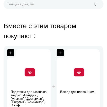
Толщина дна, мм
6
Вместе с этим товаром
покупают
:
Подставка для казана на
Блюдо для плова 32см
тандыр "Аладдин",
"Атаман", "Дастархан",
"Поручик", "СамОбжар",
"Скиф"