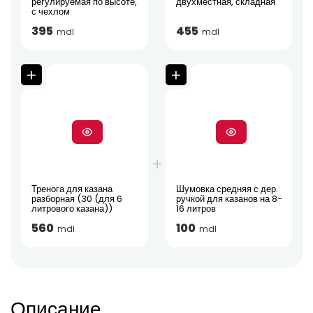
регулируемая по высоте,
двухместная, складная
с чехлом
395
455
mdl
mdl
Тренога для казана
Шумовка средняя с дер.
разборная (30 (для 6
ручкой для казанов на 8-
литрового казана))
16 литров
560
100
mdl
mdl
Описание