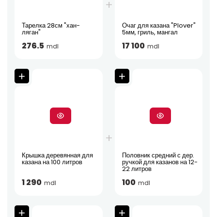
Тарелка 28см "хан-
Очаг для казана "Plover"
ляган"
5мм, гриль, мангал
276.5
17 100
mdl
mdl
Крышка деревянная для
Половник средний с дер.
казана на 100 литров
ручкой для казанов на 12-
22 литров
1 290
100
mdl
mdl