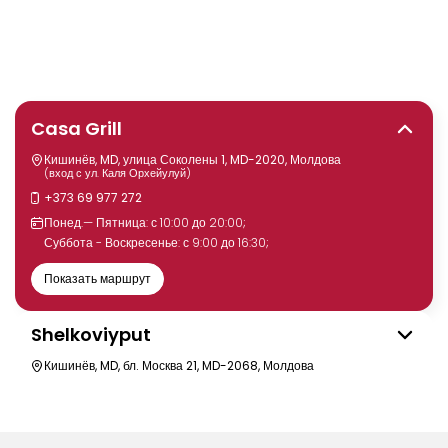
Casa Grill
Кишинёв, MD, улица Соколены 1, MD-2020, Молдова
(вход с ул. Каля Орхейулуй)
+373 69 977 272
Понед.— Пятница: с 10:00 до 20:00;
Суббота - Воскресенье: с 9:00 до 16:30;
Показать маршрут
Shelkoviyput
Кишинёв, MD, бл. Москва 21, MD-2068, Молдова