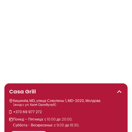
Casa Grill
Кишинёв, MD, улица Соколены 1, MD-2020, Молдова
(вход с ул. Каля Орхейулуй)
+373 69 977 272
Понед.— Пятница: с 10:00 до 20:00;
Суббота - Воскресенье: с 9:00 до 16:30;