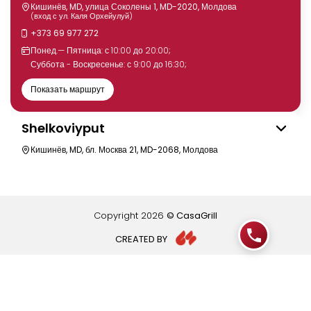
Кишинёв, MD, улица Соколены 1, MD-2020, Молдова
(вход с ул. Каля Орхейулуй)
+373 69 977 272
Понед.— Пятница: с 10:00 до 20:00;
Суббота - Воскресенье: с 9:00 до 16:30;
Показать маршрут
Shelkoviyput
Кишинёв, MD, бл. Москва 21, MD-2068, Молдова
Copyright
2026
© CasaGrill
CREATED BY