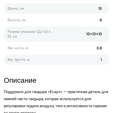
Длина, см
10
Высота, см
8
Размер упаковки (Д x Ш x
10×10×10
В) см
Вес нетто, кг
0.8
Вес брутто, кг
1
Описание
Поддувало для тандыра «Есаул» — практичная деталь для
нижней части тандыра, которая используется для
регулировки подачи воздуха, тяги и интенсивности горения
во время прогрева.