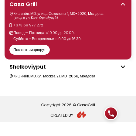
Casa Grill
Кишинёв, MD, улица Соколены 1, MD-2020, Молдова
(вход с ул. Каля Орхейулуй)
+373 69 977 272
Понед.— Пятница: с 10:00 до 20:00;
Суббота - Воскресенье: с 9:00 до 16:30;
Показать маршрут
Shelkoviyput
Кишинёв, MD, бл. Москва 21, MD-2068, Молдова
Copyright
2026
© CasaGrill
CREATED BY