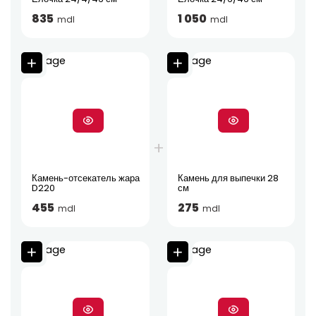
835
1 050
mdl
mdl
Камень-отсекатель жара
Камень для выпечки 28
D220
см
455
275
mdl
mdl