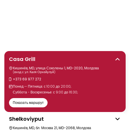
Casa Grill
Кишинёв, MD, улица Соколены 1, MD-2020, Молдова
(вход с ул. Каля Орхейулуй)
+373 69 977 272
Понед.— Пятница: с 10:00 до 20:00;
Суббота - Воскресенье: с 9:00 до 16:30;
Показать маршрут
Shelkoviyput
Кишинёв, MD, бл. Москва 21, MD-2068, Молдова