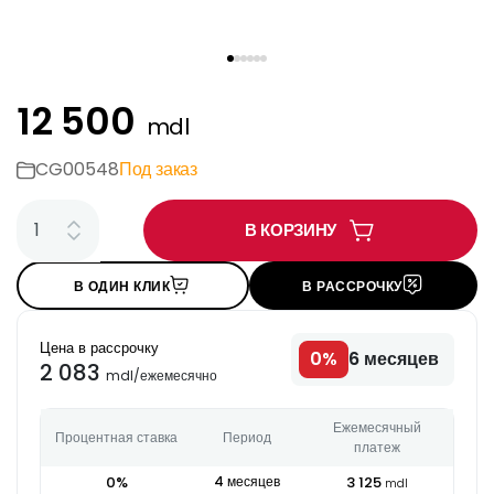
12 500
mdl
CG00548
Под заказ
В КОРЗИНУ
В ОДИН КЛИК
В РАССРОЧКУ
Цена в рассрочку
0
%
6
месяцев
2 083
mdl
/
ежемесячно
Ежемесячный
Процентная ставка
Период
платеж
0
%
4
месяцев
3 125
mdl