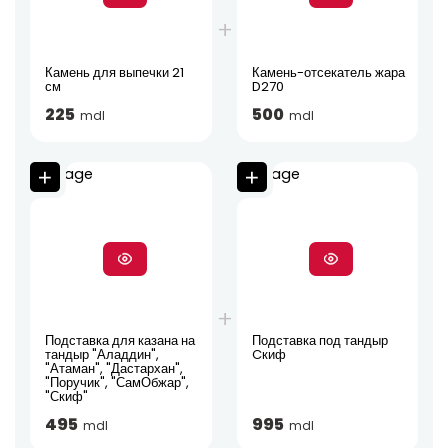
Камень для выпечки 21
Камень-отсекатель жара
см
D270
225
500
mdl
mdl
Подставка для казана на
Подставка под тандыр
тандыр "Аладдин",
Cкиф
"Атаман", "Дастархан",
"Поручик", "СамОбжар",
"Скиф"
495
995
mdl
mdl