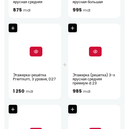
ярусная средняя
ярусная большая
875
995
mdl
mdl
Этажерка-решётка
Этажерка (решетка) 3-х
Premium, 3 уровня, D27
ярусная средняя
премиум d.23
1 250
985
mdl
mdl