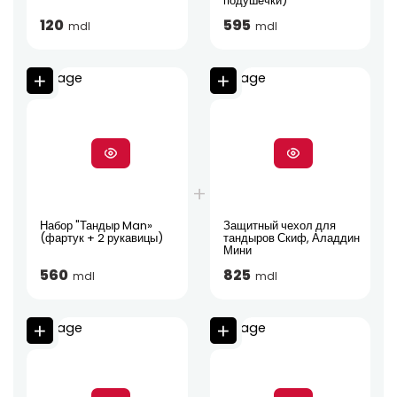
подушечки)
120
595
mdl
mdl
Набор "Тандыр Man»
Защитный чехол для
(фартук + 2 рукавицы)
тандыров Скиф, Аладдин
Мини
560
825
mdl
mdl