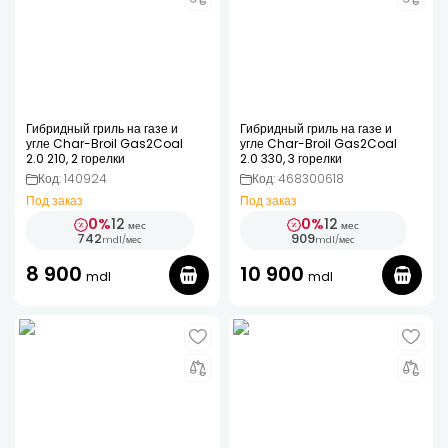
Гибридный гриль на газе и
Гибридный гриль на газе и
угле Char-Broil Gas2Coal
угле Char-Broil Gas2Coal
2.0 210, 2 горелки
2.0 330, 3 горелки
Код: 140924
Код: 468300618
Под заказ
Под заказ
0%
12
0%
12
мес
мес
742
909
mdl
/
мес
mdl
/
мес
8 900
10 900
mdl
mdl