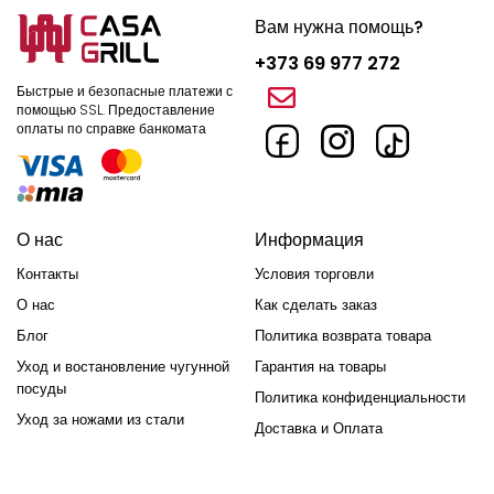
Экономичность: как правило, угольные грили более
Вам нужна помощь?
доступны в финансовом отношении по сравнению с
газовыми или электрическими
+373 69 977 272
Быстрые и безопасные платежи с
Простота и долговечность: угольные Грили имеют простой
помощью SSL.
Предоставление
оплаты по справке банкомата
дизайн с небольшим количеством движущихся частей, что
делает их простыми в обслуживании и долговечными с
течением времени.
Нагревать угли и разжигать огонь-это само по себе
О нас
Информация
искусство. Чтобы получить оптимальную температуру,
выполняйте следующие действия:
Контакты
Условия торговли
О нас
Как сделать заказ
Убедитесь, что гриль чистый и что пепел, оставшийся от
Блог
Политика возврата товара
предыдущего использования, был удален.
Уход и востановление чугунной
Гарантия на товары
посуды
Используйте древесную стружку(щепки) или специальные
Политика конфиденциальности
кубики для зажигания. Избегайте использования
Уход за ножами из стали
Доставка и Оплата
легковоспламеняющихся жидкостей, которые могут повлиять
на вкус приготовляемой еды.