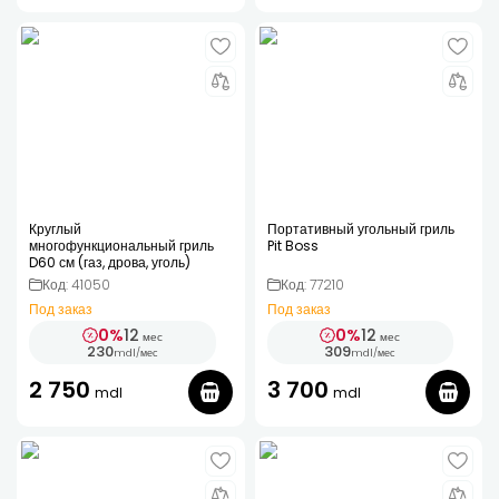
Круглый
Портативный угольный гриль
многофункциональный гриль
Pit Boss
D60 см (газ, дрова, уголь)
Код: 41050
Код: 77210
Под заказ
Под заказ
0%
12
0%
12
мес
мес
230
309
mdl
/
мес
mdl
/
мес
2 750
3 700
mdl
mdl