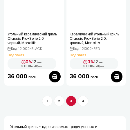
Угольный керамический гриль
Керамический угольный гриль
Classic Pro-Serie 2.0
Classic Pro-Serie 2.0,
черный, Monolith
красный, Monolith
Код: 121002-BLACK
Код: 121002-RED
Под заказ
Под заказ
0%
12
0%
12
мес
мес
3 000
3 000
mdl
/
мес
mdl
/
мес
36 000
36 000
mdl
mdl
1
2
3
4
Угольный гриль - одно из самых традиционных и