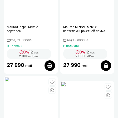
Мангал Riga-Maxi с
Мангал Miami-Maxi с
вертелом
вертелом и ракетной печью
Код: CG00665
Код: CG00664
В наличии
В наличии
0%
12
0%
12
мес
мес
2 333
2 333
mdl
/
мес
mdl
/
мес
27 990
27 990
mdl
mdl