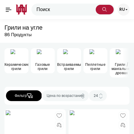
RU
Грили на угле
86
Продукты
Керамические
Газовые
Встраиваемые
Пеллетные
Грили /
грили
грили
грили
грили
мангалы на
дровах
Фильтр