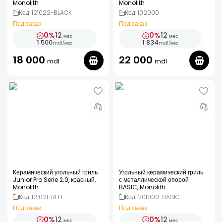
Monolith
Monolith
Код: 121022-BLACK
Код: 102000
Под заказ
Под заказ
0%
12
0%
12
мес
мес
1 500
1 834
mdl
/
мес
mdl
/
мес
18 000
22 000
mdl
mdl
Керамический угольный гриль
Угольный керамический гриль
Junior Pro Serie 2.0, красный,
с металлической опорой
Monolith
BASIC, Monolith
Код: 121021-RED
Код: 201000-BASIC
Под заказ
Под заказ
0%
12
0%
12
мес
мес