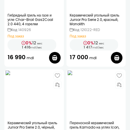
Гибридный гриль на газе и
Керамический угольный гриль
угле Char-Broil Gas2Coal
Junior Pro Serie 2.0, красный,
2.0 440, 4 горелки
Monolith
Код: 140926
Код: 121022-RED
Под заказ
Под заказ
0%
12
0%
12
мес
мес
1 416
1 417
mdl
/
мес
mdl
/
мес
16 990
17 000
mdl
mdl
Керамический угольный гриль
Переносной керамический
Junior Pro Serie 2.0, чёрный,
гриль Kamado на углях Icon,