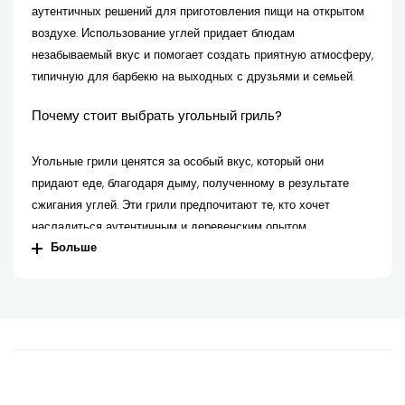
аутентичных решений для приготовления пищи на открытом
воздухе. Использование углей придает блюдам
незабываемый вкус и помогает создать приятную атмосферу,
типичную для барбекю на выходных с друзьями и семьей.
Почему стоит выбрать угольный гриль?
Угольные грили ценятся за особый вкус, который они
придают еде, благодаря дыму, полученному в результате
сжигания углей. Эти грили предпочитают те, кто хочет
насладиться аутентичным и деревенским опытом
Больше
приготовления пищи на открытом воздухе.
Преимущества угольных грилей
Незабываемый дымный аромат: дым, производимый
углями, придает пище уникальный вкус, который трудно
воспроизвести другими типами грилей.