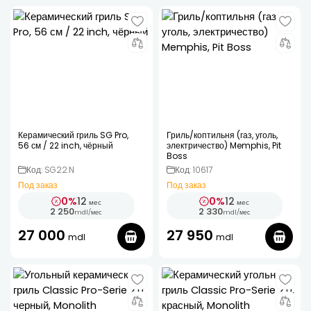
Керамический гриль SG Pro,
Гриль/коптильня (газ, уголь,
56 см / 22 inch, чёрный
электричество) Memphis, Pit
Boss
Код: SG22.N
Код: 10617
Под заказ
Под заказ
0%
12
0%
12
мес
мес
2 250
2 330
mdl
/
мес
mdl
/
мес
27 000
27 950
mdl
mdl