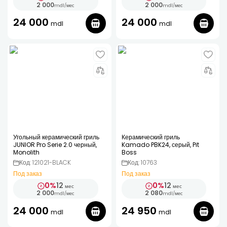
2 000
2 000
mdl
/
мес
mdl
/
мес
24 000
24 000
mdl
mdl
Угольный керамический гриль
Керамический гриль
JUNIOR Pro Serie 2.0 черный,
Kamado PBK24, серый, Pit
Monolith
Boss
Код: 121021-BLACK
Код: 10763
Под заказ
Под заказ
0%
12
0%
12
мес
мес
2 000
2 080
mdl
/
мес
mdl
/
мес
24 000
24 950
mdl
mdl