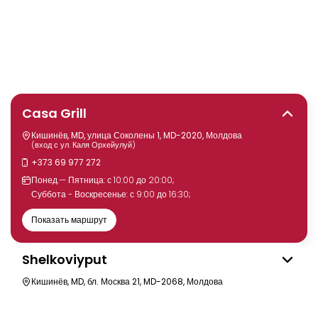
Casa Grill
Кишинёв, MD, улица Соколены 1, MD-2020, Молдова
(вход с ул. Каля Орхейулуй)
+373 69 977 272
Понед.— Пятница: с 10:00 до 20:00;
Суббота - Воскресенье: с 9:00 до 16:30;
Показать маршрут
Shelkoviyput
Кишинёв, MD, бл. Москва 21, MD-2068, Молдова