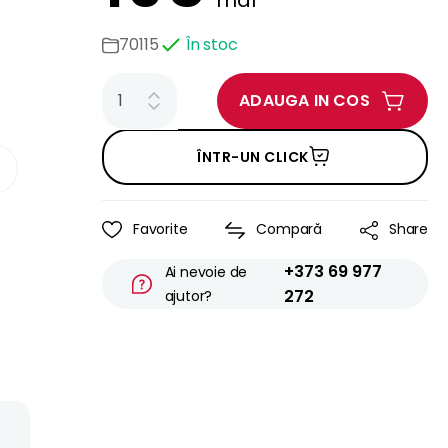
mdl
70115
În stoc
ADAUGA IN COS
ÎNTR-UN CLICK
Favorite
Compară
Share
+373 69 977
Ai nevoie de
272
ajutor?