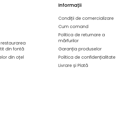
Informații
Condiții de comercializare
Cum comand
Politica de returnare a
mărfurilor
i restaurarea
it din fontă
Garanția produselor
telor din oțel
Politica de confidențialitate
Livrare și Plată