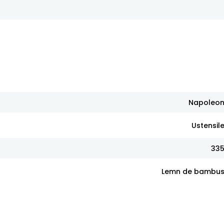
Napoleo
Ustensil
33
Lemn de bambu