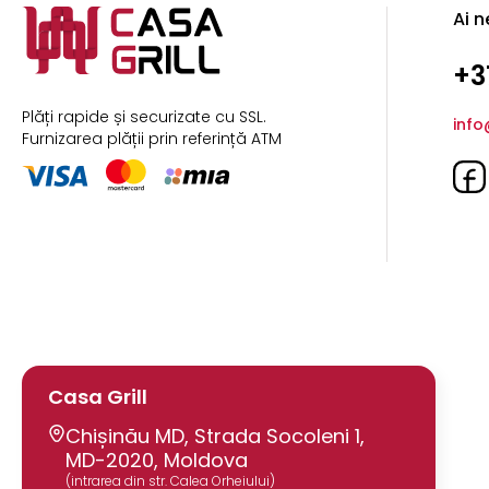
Ai n
+3
Plăți rapide și securizate cu SSL.
info
Furnizarea plății prin referință ATM
Casa Grill
Chișinău MD, Strada Socoleni 1,
MD-2020, Moldova
(intrarea din str. Calea Orheiului)