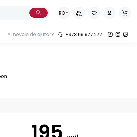
RO
Ai nevoie de ajutor?
+373 69 977 272
195