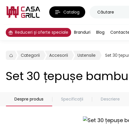
Catalog
Reduceri și oferte speciale
Branduri
Blog
Contact
Categorii
Accesorii
Ustensile
Set 30 țep
Set 30 țepușe bambu
Despre produs
Specificații
Descriere