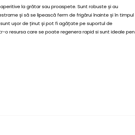
peritive la grătar sau proaspete. Sunt robuste și au
strame și să se lipească ferm de frigărui înainte și în timpul
 sunt ușor de ținut și pot fi agățate pe suportul de
intr-o resursa care se poate regenera rapid si sunt ideale pen