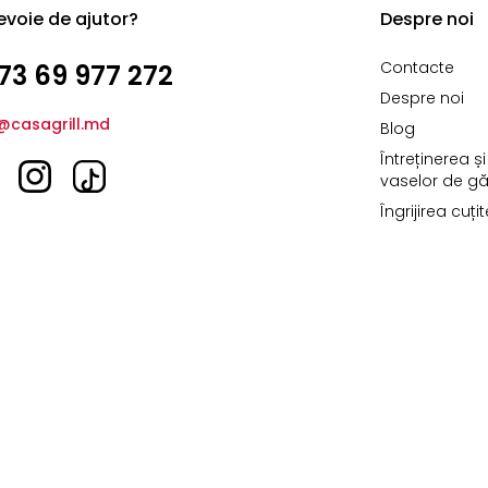
evoie de ajutor?
Despre noi
Contacte
73 69 977 272
Despre noi
@casagrill.md
Blog
Întreținerea ș
vaselor de găt
Îngrijirea cuți