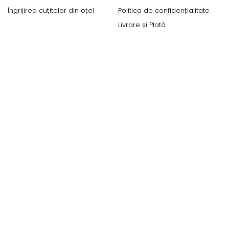
Îngrijirea cuțitelor din oțel
Politica de confidențialitate
Livrare și Plată