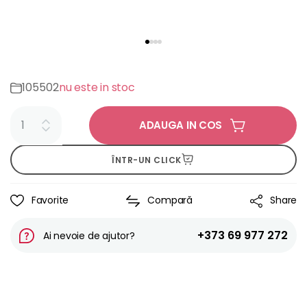
105502
nu este in stoc
ADAUGA IN COS
ÎNTR-UN CLICK
Favorite
Compară
Share
+373 69 977 272
Ai nevoie de ajutor?