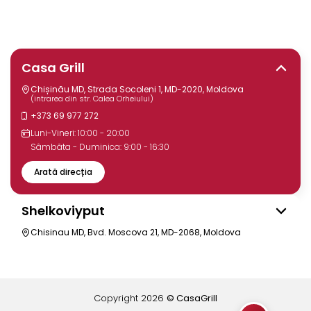
Casa Grill
Chișinău MD, Strada Socoleni 1, MD-2020, Moldova
(intrarea din str. Calea Orheiului)
+373 69 977 272
Luni-Vineri: 10:00 - 20:00
Sâmbăta - Duminica: 9:00 - 16:30
Arată direcția
Shelkoviyput
Chisinau MD, Bvd. Moscova 21, MD-2068, Moldova
Copyright
2026
© CasaGrill