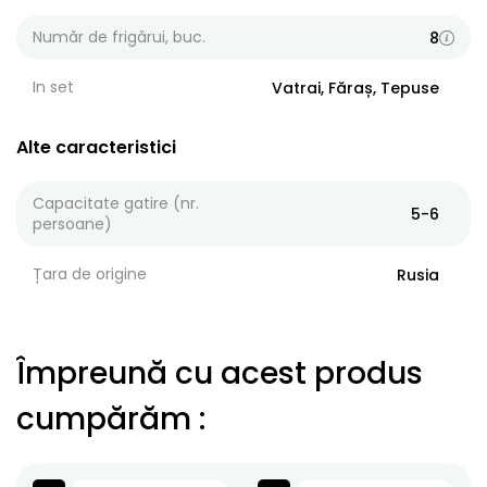
Număr de frigărui, buc.
8
In set
Vatrai, Făraș, Tepuse
Alte caracteristici
Capacitate gatire (nr.
5-6
persoane)
Țara de origine
Rusia
Împreună cu acest produs
cumpărăm
: