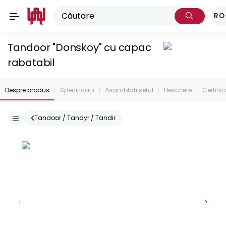
RO
Tandoor "Donskoy" cu capac
rabatabil
Despre produs
Specificații
Asamblati setul
Descriere
Certific
Tandoor / Tandyr / Tandir