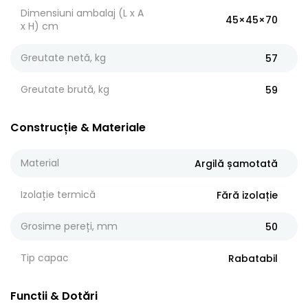
Dimensiuni ambalaj (L x A
45×45×70
x H) cm
Greutate netă, kg
57
Greutate brută, kg
59
Construcție & Materiale
Material
Argilă șamotată
Izolație termică
Fără izolație
Grosime pereți, mm
50
Tip capac
Rabatabil
Functii & Dotări