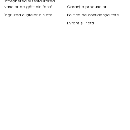
Întreținerea și restaurarea
vaselor de gătit din fontă
Garanția produselor
Îngrijirea cuțitelor din oțel
Politica de confidențialitate
Livrare și Plată