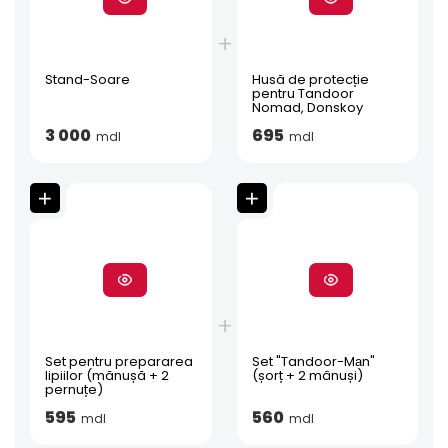
Stand-Soare
Husă de protecție
pentru Tandoor
Nomad, Donskoy
3 000
695
mdl
mdl
Set pentru prepararea
Set "Tandoor-Mаn"
lipiilor (mănușă + 2
(șorț + 2 mânuși)
pernuțe)
595
560
mdl
mdl