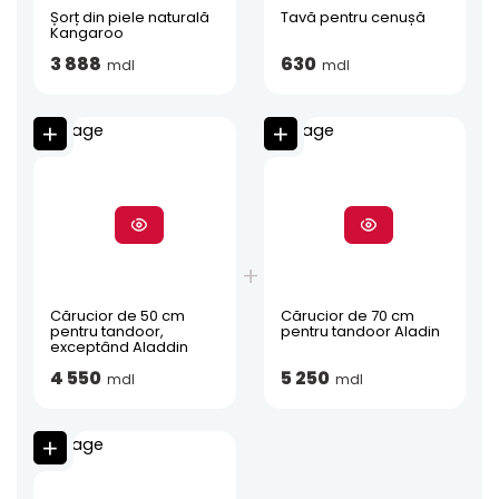
Șorț din piele naturală
Tavă pentru cenușă
Kangaroo
3 888
630
mdl
mdl
Cărucior de 50 cm
Cărucior de 70 cm
pentru tandoor,
pentru tandoor Aladin
exceptând Aladdin
4 550
5 250
mdl
mdl