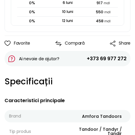
0
%
6
luni
917
mdl
0
%
10
luni
550
mdl
0
%
12
luni
458
mdl
Favorite
Compară
Share
+373 69 977 272
Ai nevoie de ajutor?
Specificații
Caracteristici principale
Brand
Amfora Tandoors
Tandoor / Tandyr /
Tip produs
Tandir