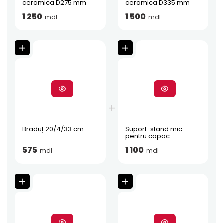
ceramica D275 mm
ceramica D335 mm
1 250
1 500
mdl
mdl
Brăduț 20/4/33 cm
Suport-stand mic
pentru capac
575
1 100
mdl
mdl