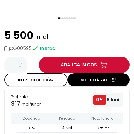
5 500
mdl
CG00595
În stoc
ADAUGA IN COS
ÎNTR-UN CLICK
SOLICITĂ RATE
Preț rate
0
%
6
luni
917
mdl
/
lunar
Dobândă
Perioada
Plata lunară
0
%
4
luni
1 375
mdl