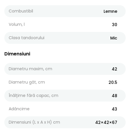
Combustibil
Lemne
Volum, l
30
Clasa tandoorului
Mic
Dimensiuni
Diametru maxim, cm
42
Diametru gât, cm
20.5
Înălțime fără capac, cm
48
Adâncime
43
Dimensiuni (L x A x H) cm
42×42×67