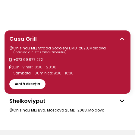
Casa Grill
Chișinău MD, Strada Socoleni 1, MD-2020, Moldova
(intrarea din str. Calea Orheiului)
+373 69 977 272
Luni-Vineri: 10:00 - 20:00
Sâmbăta - Duminica: 9:00 - 16:30
Arată direcția
Shelkoviyput
Chisinau MD, Bvd. Moscova 21, MD-2068, Moldova