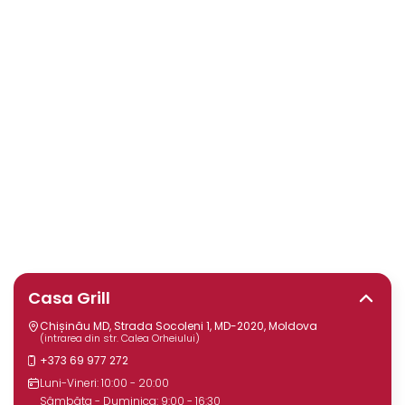
Casa Grill
Chișinău MD, Strada Socoleni 1, MD-2020, Moldova
(intrarea din str. Calea Orheiului)
+373 69 977 272
Luni-Vineri: 10:00 - 20:00
Sâmbăta - Duminica: 9:00 - 16:30