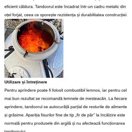
eficient căldura. Tandoorul este încadrat într-un cadru metalic din
oțel forjat, ceea ce sporește rezistența și durabilitatea construcției.
Utilizare și întreținere
Pentru aprindere poate fi folosit combustibil lemnos, iar pentru cel
mai bun rezultat se recomandă lemnele de mesteacăn. La fiecare
aprindere, tandoorul se autocurăță parțial de resturile de alimente
și grăsime. Apariția fisurilor fine de tip „fir de păr” la încălzire este
normală pentru produsele din argilă și nu afectează funcționarea
tandoorului.