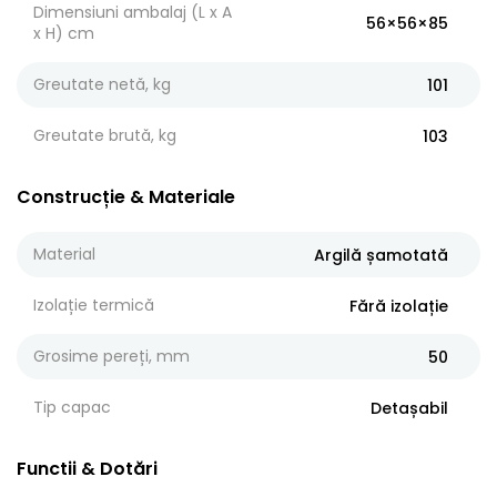
Dimensiuni ambalaj (L x A
56×56×85
x H) cm
Greutate netă, kg
101
Greutate brută, kg
103
Construcție & Materiale
Material
Argilă șamotată
Izolație termică
Fără izolație
Grosime pereți, mm
50
Tip capac
Detașabil
Functii & Dotări