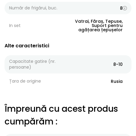
Număr de frigărui, buc.
8
Vatrai, Făraș, Tepuse,
In set
Suport pentru
agățarea țepușelor
Alte caracteristici
Capacitate gatire (nr.
8-10
persoane)
Țara de origine
Rusia
Împreună cu acest produs
cumpărăm
: