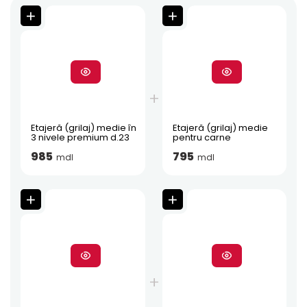
Etajeră (grilaj) medie în
Etajeră (grilaj) medie
3 nivele premium d.23
pentru carne
985
795
mdl
mdl