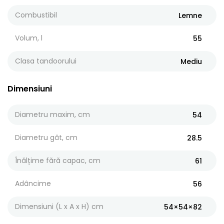
Combustibil
Lemne
Volum, l
55
Clasa tandoorului
Mediu
Dimensiuni
Diametru maxim, cm
54
Diametru gât, cm
28.5
Înălțime fără capac, cm
61
Adâncime
56
Dimensiuni (L x A x H) cm
54×54×82