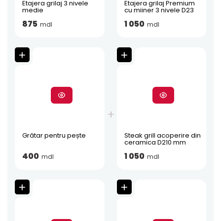
Etajera grilaj 3 nivele
Etajera grilaj Premium
medie
cu miiner 3 nivele D23
875
1 050
mdl
mdl
Grătar pentru pește
Steak grill acoperire din
ceramica D210 mm
400
1 050
mdl
mdl