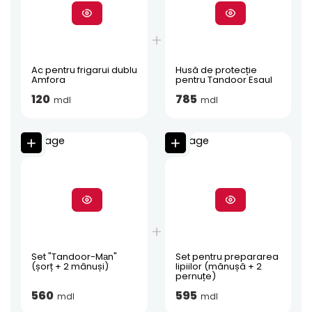
Ac pentru frigarui dublu
Husă de protecție
Amfora
pentru Tandoor Esaul
120
785
mdl
mdl
Set "Tandoor-Mаn"
Set pentru prepararea
(șorț + 2 mânuși)
lipiilor (mănușă + 2
pernuțe)
560
595
mdl
mdl