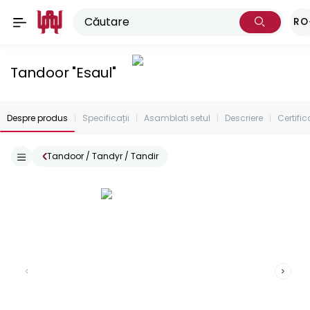
RO
Tandoor "Esaul"
Despre produs
Specificații
Asamblati setul
Descriere
Certific
Tandoor / Tandyr / Tandir