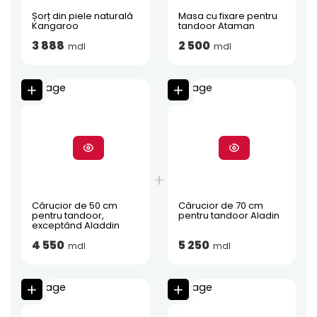
Șorț din piele naturală
Masa cu fixare pentru
Kangaroo
tandoor Ataman
3 888
2 500
mdl
mdl
Cărucior de 50 cm
Cărucior de 70 cm
pentru tandoor,
pentru tandoor Aladin
exceptând Aladdin
4 550
5 250
mdl
mdl