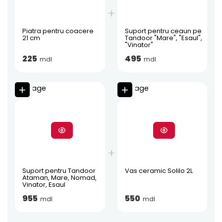
Piatra pentru coacere
Suport pentru ceaun pe
21 cm
Tandoor "Mare", "Esaul",
"Vinator"
225
495
mdl
mdl
Suport pentru Tandoor
Vas ceramic Solilo 2L
Ataman, Mare, Nomad,
Vinator, Esaul
955
550
mdl
mdl