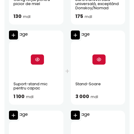
picior de miel
universală, exceptând
Donskoy/Nomad
130
175
mdl
mdl
Suport-stand mic
Stand-Soare
pentru capac
1 100
3 000
mdl
mdl