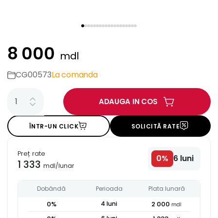
8 000
mdl
CG00573
La comanda
ADAUGA IN COS
ÎNTR-UN CLICK
SOLICITĂ RATE
Preț rate
0
%
6
luni
1 333
mdl
/
lunar
Dobândă
Perioada
Plata lunară
0
%
4
luni
2 000
mdl