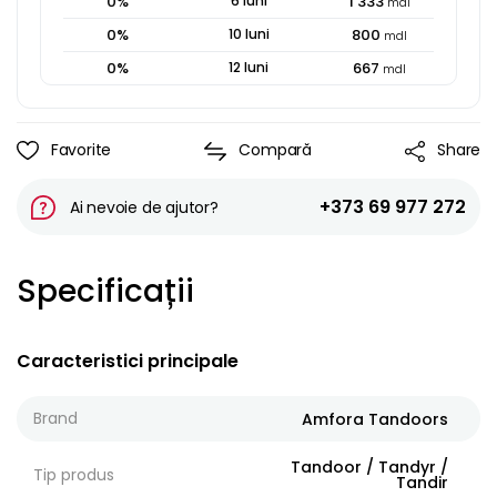
0
%
6
luni
1 333
mdl
0
%
10
luni
800
mdl
0
%
12
luni
667
mdl
Favorite
Compară
Share
+373 69 977 272
Ai nevoie de ajutor?
Specificații
Caracteristici principale
Brand
Amfora Tandoors
Tandoor / Tandyr /
Tip produs
Tandir