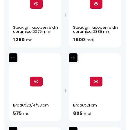
Steak grill acoperire din
Steak grill acoperire din
ceramica D275 mm
ceramica D335 mm
1 250
1 500
mdl
mdl
Brăduț 20/4/33 cm
Brăduț 21 cm
575
805
mdl
mdl