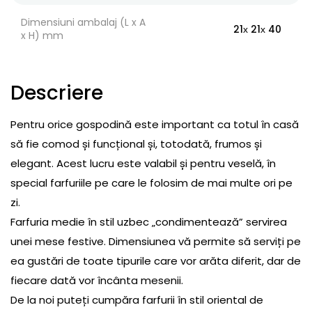
Dimensiuni ambalaj (L x A
21х 21х 40
x H) mm
Descriere
Pentru orice gospodină este important ca totul în casă
să fie comod și funcțional și, totodată, frumos și
elegant. Acest lucru este valabil și pentru veselă, în
special farfuriile pe care le folosim de mai multe ori pe
zi.
Farfuria medie în stil uzbec „condimentează” servirea
unei mese festive. Dimensiunea vă permite să serviți pe
ea gustări de toate tipurile care vor arăta diferit, dar de
fiecare dată vor încânta mesenii.
De la noi puteți cumpăra farfurii în stil oriental de