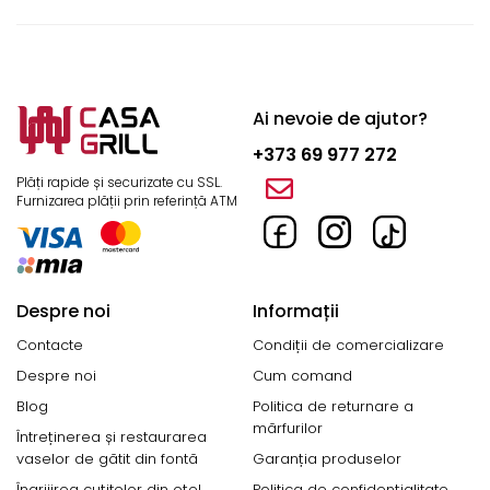
Ai nevoie de ajutor?
+373 69 977 272
Plăți rapide și securizate cu SSL.
Furnizarea plății prin referință ATM
Despre noi
Informații
Contacte
Condiții de comercializare
Despre noi
Cum comand
Blog
Politica de returnare a
mărfurilor
Întreținerea și restaurarea
vaselor de gătit din fontă
Garanția produselor
Îngrijirea cuțitelor din oțel
Politica de confidențialitate