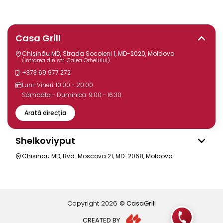
Casa Grill
Chișinău MD, Strada Socoleni 1, MD-2020, Moldova
(intrarea din str. Calea Orheiului)
+373 69 977 272
Luni-Vineri: 10:00 - 20:00
Sâmbăta - Duminica: 9:00 - 16:30
Arată direcția
Shelkoviyput
Chisinau MD, Bvd. Moscova 21, MD-2068, Moldova
Copyright
2026
© CasaGrill
CREATED BY