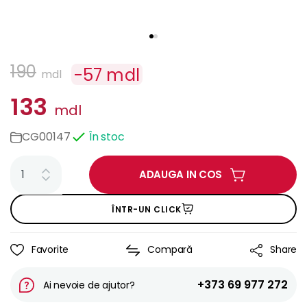
190
-
57
mdl
mdl
133
mdl
CG00147
În stoc
ADAUGA IN COS
ÎNTR-UN CLICK
Favorite
Compară
Share
+373 69 977 272
Ai nevoie de ajutor?