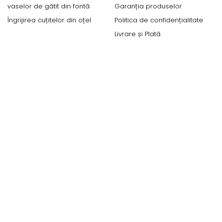
vaselor de gătit din fontă
Garanția produselor
Îngrijirea cuțitelor din oțel
Politica de confidențialitate
Livrare și Plată