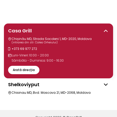
Casa Grill
Chișinău MD, Strada Socoleni 1, MD-2020, Moldova
(intrarea din str. Calea Orheiului)
+373 69 977 272
Luni-Vineri: 10:00 - 20:00
Sâmbăta - Duminica: 9:00 - 16:30
Arată direcția
Shelkoviyput
Chisinau MD, Bvd. Moscova 21, MD-2068, Moldova