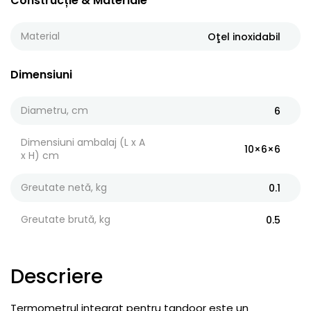
Construcție & Materiale
Material
Oţel inoxidabil
Dimensiuni
Diametru, cm
6
Dimensiuni ambalaj (L x A
10×6×6
x H) cm
Greutate netă, kg
0.1
Greutate brută, kg
0.5
Descriere
Termometrul integrat pentru tandoor este un