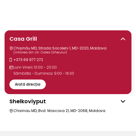
Casa Grill
Chișinău MD, Strada Socoleni 1, MD-2020, Moldova
(intrarea din str. Calea Orheiului)
+373 69 977 272
Luni-Vineri: 10:00 - 20:00
Sâmbăta - Duminica: 9:00 - 16:30
Arată direcția
Shelkoviyput
Chisinau MD, Bvd. Moscova 21, MD-2068, Moldova