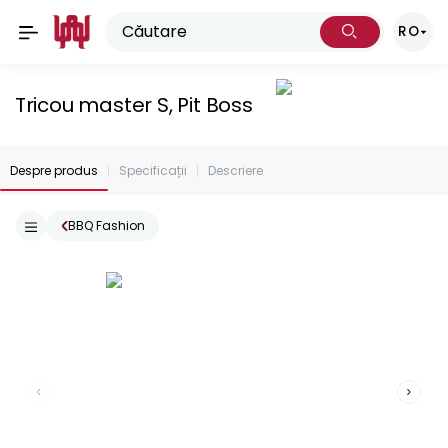
RO
Tricou master S, Pit Boss
Despre produs
Specificații
Descriere
BBQ Fashion