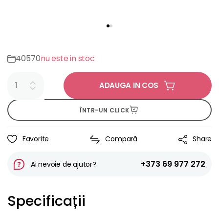
40570
nu este in stoc
ADAUGA IN COS
ÎNTR-UN CLICK
Favorite
Compară
Share
+373 69 977 272
Ai nevoie de ajutor?
Specificații