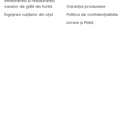
Întreținerea și restaurarea
vaselor de gătit din fontă
Garanția produselor
Îngrijirea cuțitelor din oțel
Politica de confidențialitate
Livrare și Plată