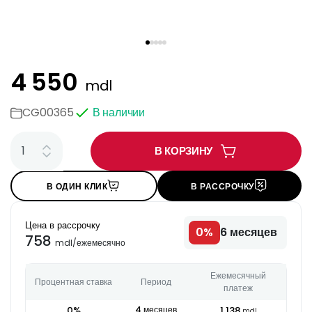
4 550
mdl
CG00365
В наличии
В КОРЗИНУ
В ОДИН КЛИК
В РАССРОЧКУ
Цена в рассрочку
0
%
6
месяцев
758
mdl
/
ежемесячно
Ежемесячный
Процентная ставка
Период
платеж
0
%
4
месяцев
1 138
mdl