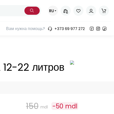
RU
Вам нужна помощь?
+373 69 977 272
ов
 12-22 литров
150
-
50
mdl
mdl