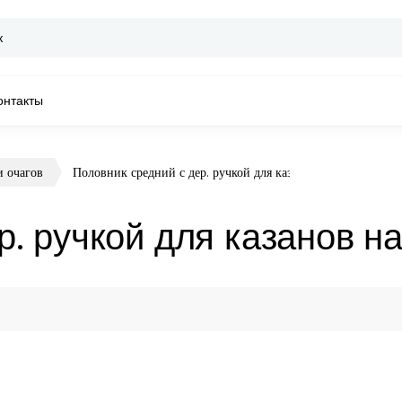
онтакты
и очагов
Половник средний с дер. ручкой для казанов на 12-22 литр
р. ручкой для казанов на