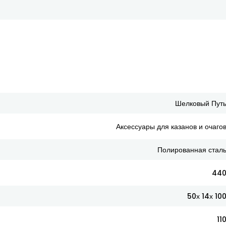
Шелковый Пут
Аксессуары для казанов и очаго
Полированная стал
44
50х 14х 10
11