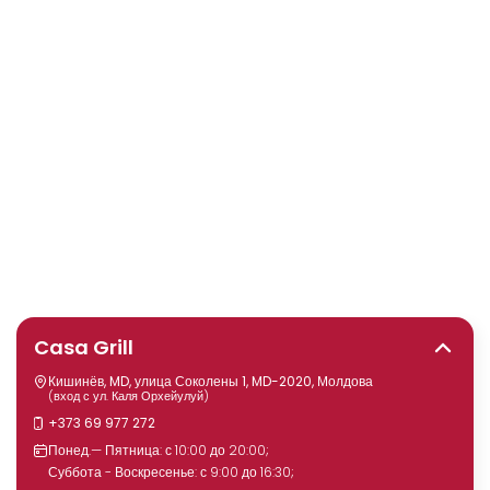
Casa Grill
Кишинёв, MD, улица Соколены 1, MD-2020, Молдова
(вход с ул. Каля Орхейулуй)
+373 69 977 272
Понед.— Пятница: с 10:00 до 20:00;
Суббота - Воскресенье: с 9:00 до 16:30;