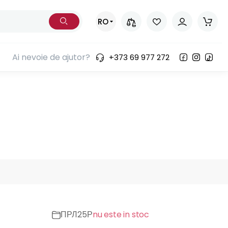
RO
Ai nevoie de ajutor?
+373 69 977 272
ПРЛ25Р
nu este in stoc