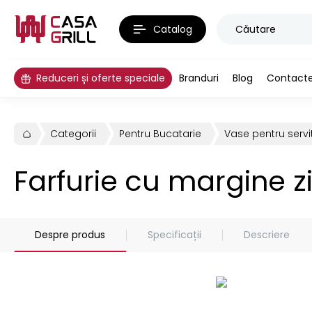
Catalog
Reduceri și oferte speciale
Branduri
Blog
Contact
Categorii
Pentru Bucatarie
Vase pentru servi
Farfurie cu margine 
Despre produs
Specificații
Descriere