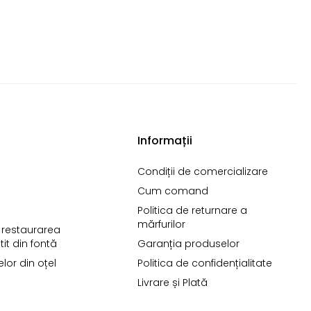
Informații
Condiții de comercializare
Cum comand
Politica de returnare a
mărfurilor
i restaurarea
it din fontă
Garanția produselor
telor din oțel
Politica de confidențialitate
Livrare și Plată