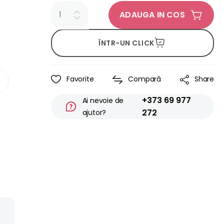
ADAUGA IN COS
ÎNTR-UN CLICK
Favorite
Compară
Share
+373 69 977
Ai nevoie de
272
ajutor?