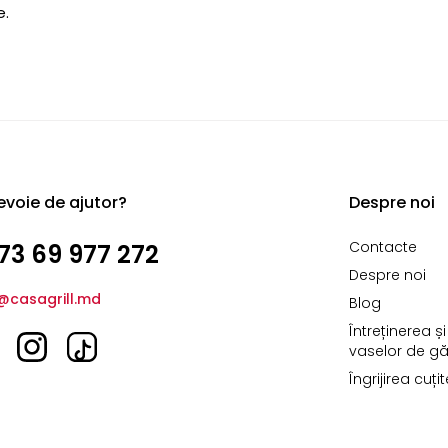
e.
evoie de ajutor?
Despre noi
Contacte
73 69 977 272
Despre noi
@casagrill.md
Blog
Întreținerea ș
vaselor de găt
Îngrijirea cuți