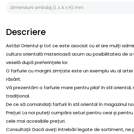
Dimensiuni ambalaj (L x A x H) mm
Descriere
Astăzi Orientul și tot ce este asociat cu el are mulți admira
cultura orientală misterioasă acum au posibilitatea de a-și
veselă după preferințele lor.
O farfurie cu margini zimțate este un exemplu viu al artei
răsărit.
Vă prezentăm o farfurie mare pentru pilaf în stil oriental,
tradițional.
De ce să comandați farfurii în stil oriental în magazinul no
Prețuri: La noi puteți cumpăra seturi pentru ceai și pentru se
cele mai accesibile prețuri.
Consultații: Dacă aveți întrebări legate de sortiment, ne p