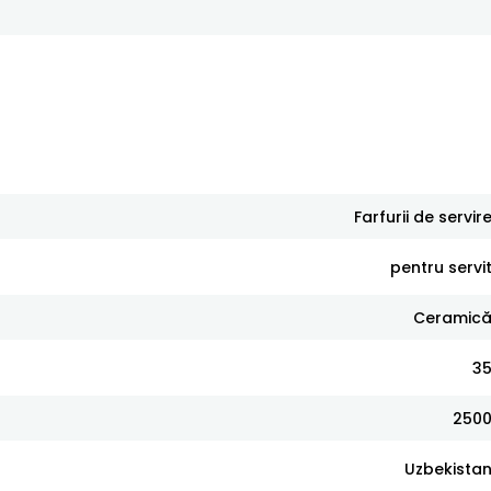
Farfurii de servir
pentru servi
Ceramic
3
250
Uzbekista