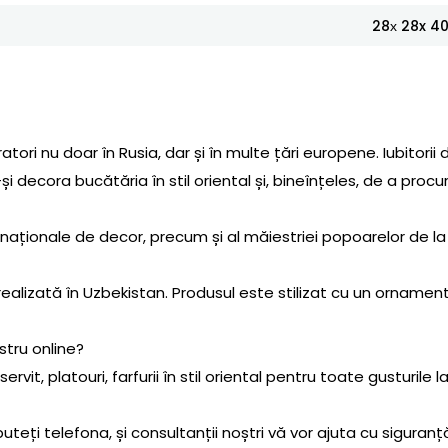
28х 28x 4
tori nu doar în Rusia, dar și în multe țări europene. Iubitorii 
 decora bucătăria în stil oriental și, bineînțeles, de a procu
 naționale de decor, precum și al măiestriei popoarelor de la
 realizată în Uzbekistan. Produsul este stilizat cu un ornamen
stru online?
rvit, platouri, farfurii în stil oriental pentru toate gusturile l
uteți telefona, și consultanții noștri vă vor ajuta cu siguranț