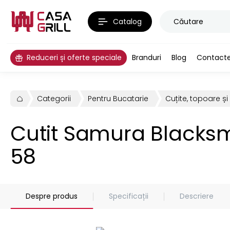
Catalog
Reduceri și oferte speciale
Branduri
Blog
Contact
Categorii
Pentru Bucatarie
Cuțite, topoare și
Cutit Samura Blacksm
58
Despre produs
Specificații
Descriere