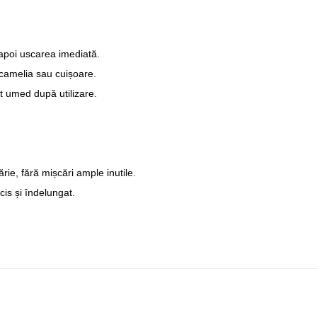
apoi uscarea imediată.
camelia sau cuișoare.
t umed după utilizare.
ie, fără mișcări ample inutile.
cis și îndelungat.