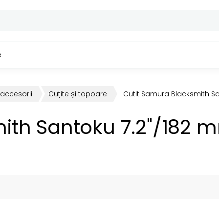
e
 accesorii
Cuțite și topoare
Cutit Samura Blacksmith Sa
ith Santoku 7.2"/182 