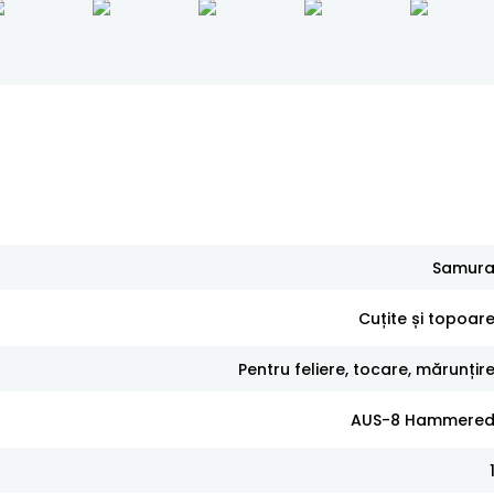
Samur
Cuțite și topoar
Pentru feliere, tocare, mărunțir
AUS-8 Hammere