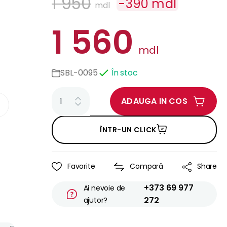
1 950
-
390
mdl
mdl
1 560
mdl
SBL-0095
În stoc
ADAUGA IN COS
ÎNTR-UN CLICK
Favorite
Compară
Share
+373 69 977
Ai nevoie de
272
ajutor?