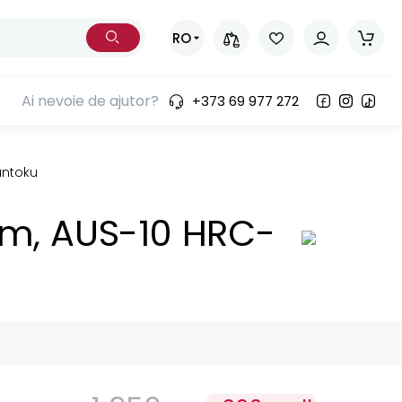
RO
Ai nevoie de ajutor?
+373 69 977 272
ntoku 7.2"/182 mm, AUS-10 HRC-58
mm, AUS-10 HRC-