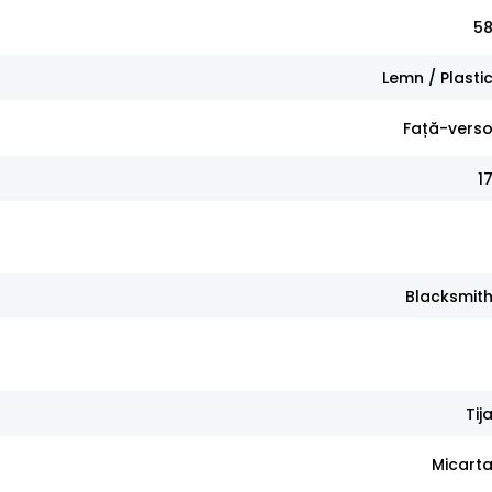
5
Lemn / Plasti
Față-vers
1
Blacksmit
Tij
Micart