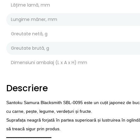
Lățime lamă, mm
Lungime mâner, mm
Greutate netă, g
Greutate brută, g
Dimensiuni ambalaj (L x A x H) mm
Descriere
Santoku Samura Blacksmith SBL-0095 este un cuțit japonez de bucăt
cu carne, pește, legume, verdețuri și fructe.
Suprafața neagră forjată în partea superioară și lustruirea în oglind
să treacă sigur prin produs.
━━━━━━━━━━━━━━━━━━