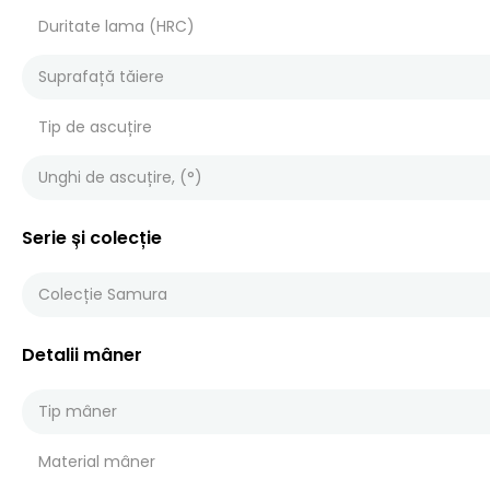
Duritate lama (HRC)
Suprafață tăiere
Tip de ascuțire
Unghi de ascuțire, (°)
Serie și colecție
Colecție Samura
Detalii mâner
Tip mâner
Material mâner