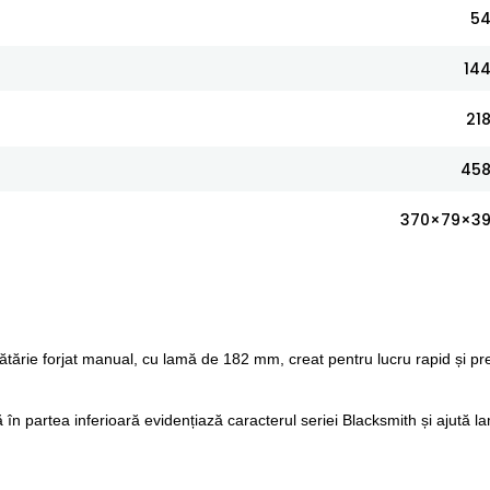
5
14
21
45
370×79×3
ărie forjat manual, cu lamă de 182 mm, creat pentru lucru rapid și pr
ă în partea inferioară evidențiază caracterul seriei Blacksmith și ajută l