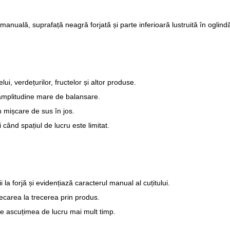
ală, suprafață neagră forjată și parte inferioară lustruită în oglind
lui, verdețurilor, fructelor și altor produse.
amplitudine mare de balansare.
n mișcare de sus în jos.
când spațiul de lucru este limitat.
a forjă și evidențiază caracterul manual al cuțitului.
recarea la trecerea prin produs.
eze ascuțimea de lucru mai mult timp.