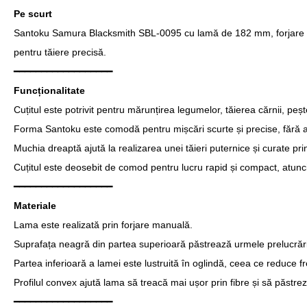
Pe scurt
Santoku Samura Blacksmith SBL-0095 cu lamă de 182 mm, forjare manu
pentru tăiere precisă.
━━━━━━━━━━━━━━━━━━
Funcționalitate
Cuțitul este potrivit pentru mărunțirea legumelor, tăierea cărnii, pește
Forma Santoku este comodă pentru mișcări scurte și precise, fără 
Muchia dreaptă ajută la realizarea unei tăieri puternice și curate pri
Cuțitul este deosebit de comod pentru lucru rapid și compact, atunci 
━━━━━━━━━━━━━━━━━━
Materiale
Lama este realizată prin forjare manuală.
Suprafața neagră din partea superioară păstrează urmele prelucrării l
Partea inferioară a lamei este lustruită în oglindă, ceea ce reduce f
Profilul convex ajută lama să treacă mai ușor prin fibre și să păstr
━━━━━━━━━━━━━━━━━━